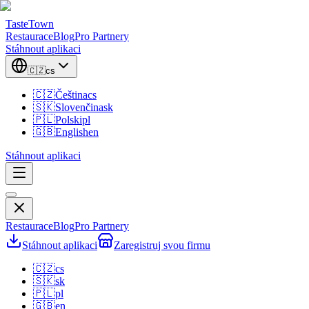
TasteTown
Restaurace
Blog
Pro Partnery
Stáhnout aplikaci
🇨🇿
cs
🇨🇿
Čeština
cs
🇸🇰
Slovenčina
sk
🇵🇱
Polski
pl
🇬🇧
English
en
Stáhnout aplikaci
Restaurace
Blog
Pro Partnery
Stáhnout aplikaci
Zaregistruj svou firmu
🇨🇿
cs
🇸🇰
sk
🇵🇱
pl
🇬🇧
en