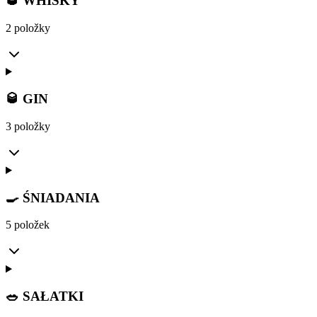
🥃 WHISKY
2 položky
🥃 GIN
3 položky
🍳 ŚNIADANIA
5 položek
🥗 SAŁATKI