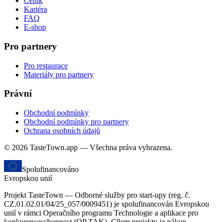
Ceník
Kariéra
FAQ
E-shop
Pro partnery
Pro restaurace
Materiály pro partnery
Právní
Obchodní podmínky
Obchodní podmínky pro partnery
Ochrana osobních údajů
© 2026 TasteTown.app — Všechna práva vyhrazena.
Spolufinancováno
Evropskou unií
Projekt TasteTown — Odborné služby pro start-upy (reg. č.
CZ.01.02.01/04/25_057/0009451) je spolufinancován Evropskou
unií v rámci Operačního programu Technologie a aplikace pro
konkurenceschopnost (OP TAK). Cílem projektu je nákup