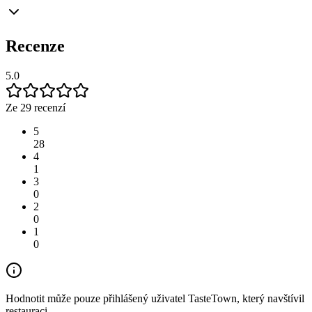
Recenze
5.0
Ze 29 recenzí
5
28
4
1
3
0
2
0
1
0
Hodnotit může pouze přihlášený uživatel TasteTown, který navštívil
restauraci.