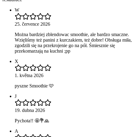
W
25. července 2026
Można bardziej zblendowac smoothie, ale bardzo smaczne.
Wzięliśmy też panini z kurczakiem, też dobre! Obsługa miła,
zgodzili się na przekrojenie go na pół. Śmiesznie się
przekomarzają na kuchni ;pp
X
1. května 2026
pyszne Smoothie 🩷
J
19. dubna 2026
Pychota!! 🤩💐🙏
A