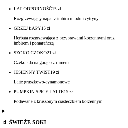
ŁAP ODPORNOŚĆ
15
zł
Rozgrzewający napar z imbiru miodu i cytryny
GRZEJ ŁAPY
15
zł
Herbata rozgrzewająca z przyprawami korzennymi oraz
imbirem i pomarańczą
SZOKO CZOKO
21
zł
Czekolada na gorąco z rumem
JESIENNY TWIST
19
zł
Latte gruszkowo-cynamonowe
PUMPKIN SPICE LATTE
15
zł
Podawane z kruszonym ciasteczkiem korzennym
🧃 ŚWIEŻE SOKI