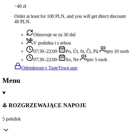
−
40
zł
Order at least for 100 PLN, and you will get direct discount
40 PLN.
Obnovuje se za 30 dní
V podniku i s sebou
07:30–22:00
·
Po, Út, St, Čt, Pá
·
pro 10 osob
07:30–22:00
·
So, Ne
·
pro 5 osob
Odemknout v TasteTown app
Menu
♨️ ROZGRZEWAJĄCE NAPOJE
5 položek