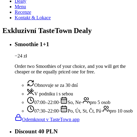
Dealy
Menu
Recenze
Kontakt & Lokace
Exkluzivní TasteTown Dealy
Smoothie 1+1
−
24
zł
Order two Smoothies of your choice, and you will get the
cheaper or the equally priced one for free.
Obnovuje se za 30 dní
V podniku i s sebou
07:00–22:00
·
So, Ne
·
pro 5 osob
07:30–22:00
·
Po, Út, St, Čt, Pá
·
pro 10 osob
Odemknout v TasteTown app
Discount 40 PLN