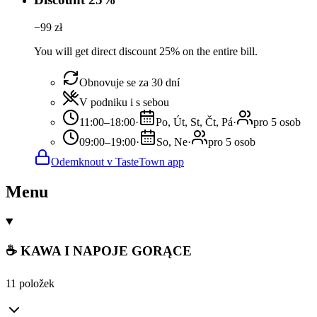
−
99
zł
You will get direct discount 25% on the entire bill.
Obnovuje se za 30 dní
V podniku i s sebou
11:00–18:00
·
Po, Út, St, Čt, Pá
·
pro 5 osob
09:00–19:00
·
So, Ne
·
pro 5 osob
Odemknout v TasteTown app
Menu
☕ KAWA I NAPOJE GORĄCE
11 položek