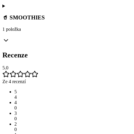
🥤 SMOOTHIES
1 položka
Recenze
5.0
Ze 4 recenzí
5
4
4
0
3
0
2
0