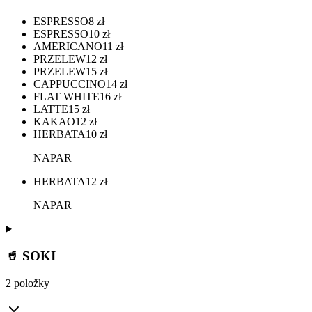
ESPRESSO
8
zł
ESPRESSO
10
zł
AMERICANO
11
zł
PRZELEW
12
zł
PRZELEW
15
zł
CAPPUCCINO
14
zł
FLAT WHITE
16
zł
LATTE
15
zł
KAKAO
12
zł
HERBATA
10
zł
NAPAR
HERBATA
12
zł
NAPAR
🥤 SOKI
2 položky