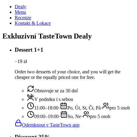
Dealy
Menu
Recenze
Kontakt & Lokace
Exkluzivní TasteTown Dealy
Dessert 1+1
−
19
zł
Order two desserts of your choice, and you will get the
cheaper or the equally priced one for free.
Obnovuje se za 30 dní
V podniku i s sebou
11:00–18:00
·
Po, Út, St, Čt, Pá
·
pro 5 osob
09:00–19:00
·
So, Ne
·
pro 5 osob
Odemknout v TasteTown app
Discount 25%