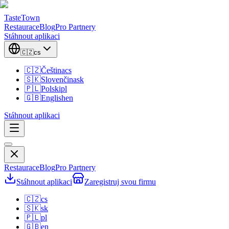
TasteTown
Restaurace
Blog
Pro Partnery
Stáhnout aplikaci
🇨🇿
cs
🇨🇿
Čeština
cs
🇸🇰
Slovenčina
sk
🇵🇱
Polski
pl
🇬🇧
English
en
Stáhnout aplikaci
Restaurace
Blog
Pro Partnery
Stáhnout aplikaci
Zaregistruj svou firmu
🇨🇿
cs
🇸🇰
sk
🇵🇱
pl
🇬🇧
en