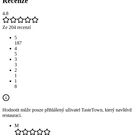
Recenze
4.8
Ze 204 recenzí
5
187
4
5
3
3
2
1
1
8
Hodnotit může pouze přihlášený uživatel TasteTown, který navštívil
restauraci.
M