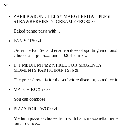
ZAPIEKARON CHEESY MARGHERITA + PEPSI
STRAWBERRIES 'N' CREAM ZERO
30
zł
Baked penne pasta with...
FAN SET
50
zł
Order the Fan Set and ensure a dose of sporting emotions!
Choose a large pizza and a 0.85L drink...
1+1 MEDIUM PIZZA FREE FOR MAGENTA
MOMENTS PARTICIPANTS
76
zł
The price shown is for the set before discount, to reduce it...
MATCH BOX
57
zł
You can compose...
PIZZA FOR TWO
20
zł
Medium pizza to choose from with ham, mozzarella, herbal
tomato sauce...