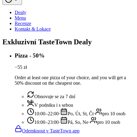
Dealy
Menu
Recenze
Kontakt & Lokace
Exkluzivní TasteTown Dealy
Pizza - 50%
−
55
zł
Order at least one pizza of your choice, and you will get a
50% discount on the cheapest one.
Obnovuje se za 7 dní
V podniku i s sebou
10:00–22:00
·
Po, Út, St, Čt
·
pro 10 osob
10:00–23:00
·
Pá, So, Ne
·
pro 10 osob
Odemknout v TasteTown app