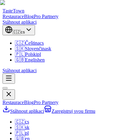
TasteTown
Restaurace
Blog
Pro Partnery
Stáhnout aplikaci
🇨🇿
cs
🇨🇿
Čeština
cs
🇸🇰
Slovenčina
sk
🇵🇱
Polski
pl
🇬🇧
English
en
Stáhnout aplikaci
Restaurace
Blog
Pro Partnery
Stáhnout aplikaci
Zaregistruj svou firmu
🇨🇿
cs
🇸🇰
sk
🇵🇱
pl
🇬🇧
en