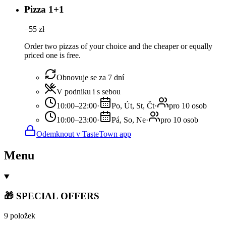
Pizza 1+1
−
55
zł
Order two pizzas of your choice and the cheaper or equally
priced one is free.
Obnovuje se za 7 dní
V podniku i s sebou
10:00–22:00
·
Po, Út, St, Čt
·
pro 10 osob
10:00–23:00
·
Pá, So, Ne
·
pro 10 osob
Odemknout v TasteTown app
Menu
🎁 SPECIAL OFFERS
9 položek