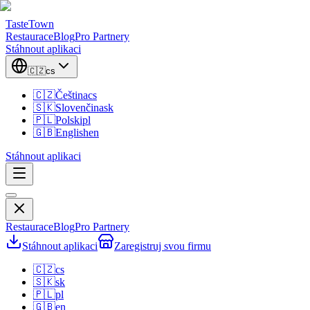
TasteTown
Restaurace
Blog
Pro Partnery
Stáhnout aplikaci
🇨🇿
cs
🇨🇿
Čeština
cs
🇸🇰
Slovenčina
sk
🇵🇱
Polski
pl
🇬🇧
English
en
Stáhnout aplikaci
Restaurace
Blog
Pro Partnery
Stáhnout aplikaci
Zaregistruj svou firmu
🇨🇿
cs
🇸🇰
sk
🇵🇱
pl
🇬🇧
en