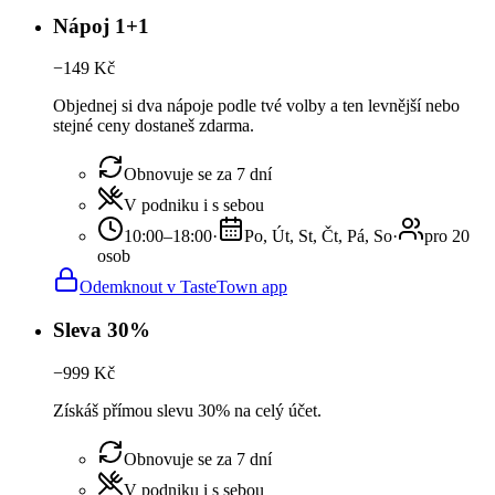
Nápoj 1+1
−
149
Kč
Objednej si dva nápoje podle tvé volby a ten levnější nebo
stejné ceny dostaneš zdarma.
Obnovuje se za 7 dní
V podniku i s sebou
10:00–18:00
·
Po, Út, St, Čt, Pá, So
·
pro 20
osob
Odemknout v TasteTown app
Sleva 30%
−
999
Kč
Získáš přímou slevu 30% na celý účet.
Obnovuje se za 7 dní
V podniku i s sebou