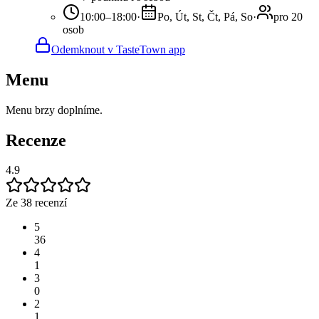
10:00–18:00
·
Po, Út, St, Čt, Pá, So
·
pro 20
osob
Odemknout v TasteTown app
Menu
Menu brzy doplníme.
Recenze
4.9
Ze 38 recenzí
5
36
4
1
3
0
2
1