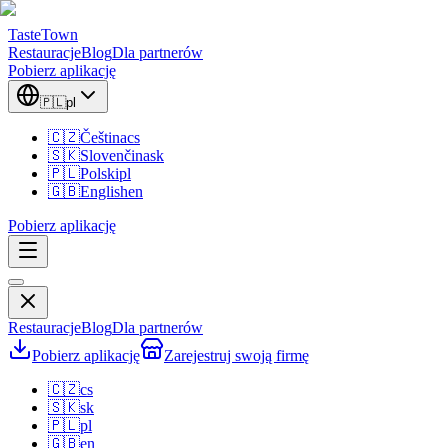
TasteTown
Restauracje
Blog
Dla partnerów
Pobierz aplikację
🇵🇱
pl
🇨🇿
Čeština
cs
🇸🇰
Slovenčina
sk
🇵🇱
Polski
pl
🇬🇧
English
en
Pobierz aplikację
Restauracje
Blog
Dla partnerów
Pobierz aplikację
Zarejestruj swoją firmę
🇨🇿
cs
🇸🇰
sk
🇵🇱
pl
🇬🇧
en