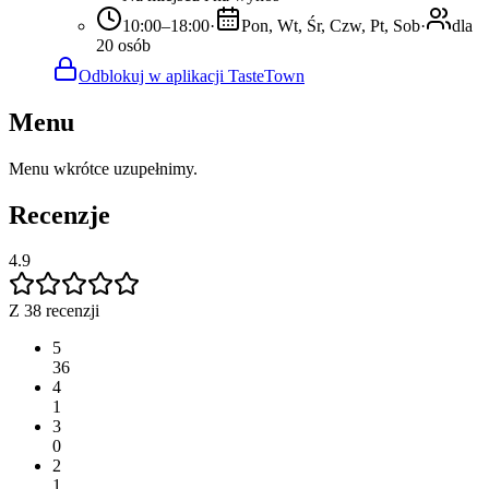
10:00–18:00
·
Pon, Wt, Śr, Czw, Pt, Sob
·
dla
20 osób
Odblokuj w aplikacji TasteTown
Menu
Menu wkrótce uzupełnimy.
Recenzje
4.9
Z 38 recenzji
5
36
4
1
3
0
2
1