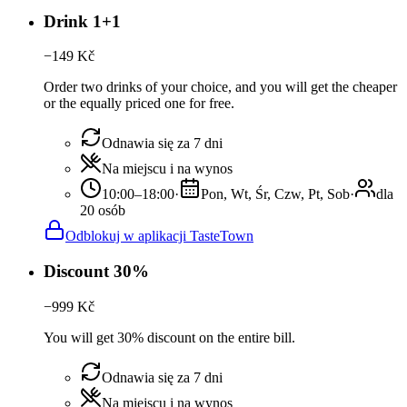
Drink 1+1
−
149
Kč
Order two drinks of your choice, and you will get the cheaper
or the equally priced one for free.
Odnawia się za 7 dni
Na miejscu i na wynos
10:00–18:00
·
Pon, Wt, Śr, Czw, Pt, Sob
·
dla
20 osób
Odblokuj w aplikacji TasteTown
Discount 30%
−
999
Kč
You will get 30% discount on the entire bill.
Odnawia się za 7 dni
Na miejscu i na wynos