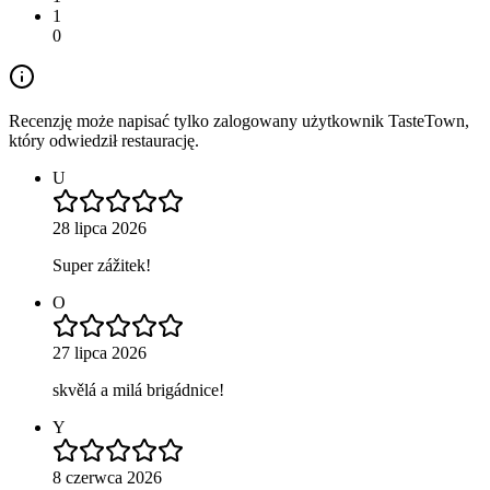
1
0
Recenzję może napisać tylko zalogowany użytkownik TasteTown,
który odwiedził restaurację.
U
28 lipca 2026
Super zážitek!
O
27 lipca 2026
skvělá a milá brigádnice!
Y
8 czerwca 2026