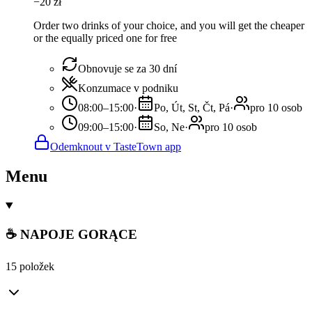
−
20
zł
Order two drinks of your choice, and you will get the cheaper
or the equally priced one for free
Obnovuje se za 30 dní
Konzumace v podniku
08:00–15:00
·
Po, Út, St, Čt, Pá
·
pro 10 osob
09:00–15:00
·
So, Ne
·
pro 10 osob
Odemknout v TasteTown app
Menu
☕ NAPOJE GORĄCE
15 položek