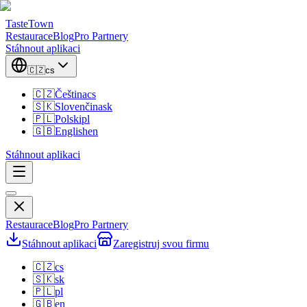
TasteTown
Restaurace
Blog
Pro Partnery
Stáhnout aplikaci
🇨🇿
cs
🇨🇿
Čeština
cs
🇸🇰
Slovenčina
sk
🇵🇱
Polski
pl
🇬🇧
English
en
Stáhnout aplikaci
Restaurace
Blog
Pro Partnery
Stáhnout aplikaci
Zaregistruj svou firmu
🇨🇿
cs
🇸🇰
sk
🇵🇱
pl
🇬🇧
en