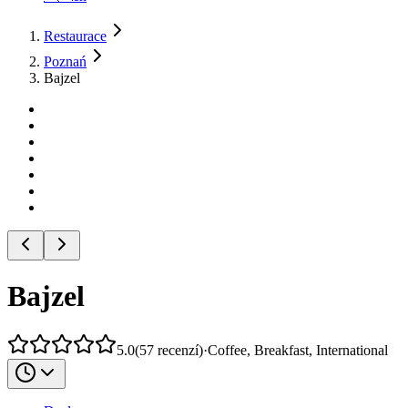
Restaurace
Poznań
Bajzel
Bajzel
5.0
(
57
recenzí
)
·
Coffee, Breakfast, International