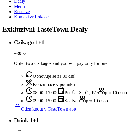
Dealy
Menu
Recenze
Kontakt & Lokace
Exkluzivní TasteTown Dealy
Czikago 1+1
−
39
zł
Order two Czikagos and you will pay only for one.
Obnovuje se za 30 dní
Konzumace v podniku
08:00–15:00
·
Po, Út, St, Čt, Pá
·
pro 10 osob
09:00–15:00
·
So, Ne
·
pro 10 osob
Odemknout v TasteTown app
Drink 1+1