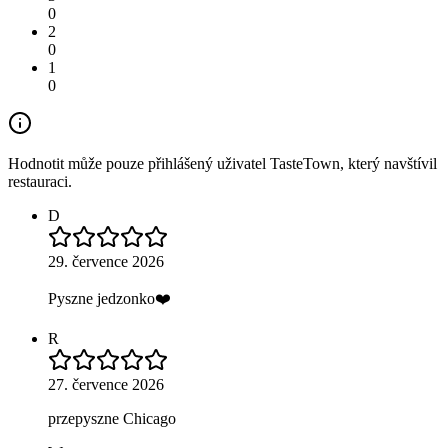
0
2
0
1
0
Hodnotit může pouze přihlášený uživatel TasteTown, který navštívil
restauraci.
D
29. července 2026
Pyszne jedzonko❤️
R
27. července 2026
przepyszne Chicago