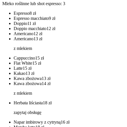
Mleko roślinne lub shot espresso: 3
Espresso
8
zł
Espresso macchiato
9
zł
Doppio
11
zł
Doppio macchiato
12
zł
Americano
12
zł
Americano
13
zł
z mlekiem
Cappuccino
15
zł
Flat White
15
zł
Latte
15
zł
Kakao
13
zł
Kawa zbożowa
13
zł
Kawa zbożowa
14
zł
z mlekiem
Herbata liściasta
18
zł
zapytaj obsługę
Napar imbirowy z cytryną
16
zł