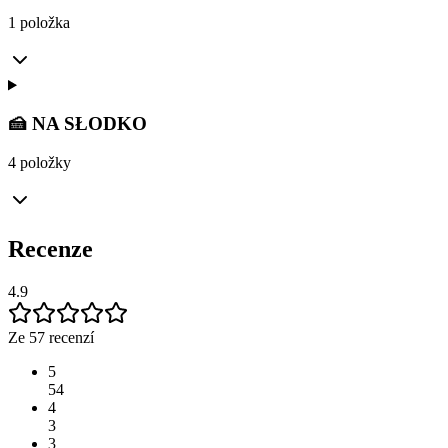
1 položka
🍰 NA SŁODKO
4 položky
Recenze
4.9
Ze 57 recenzí
5
54
4
3
3