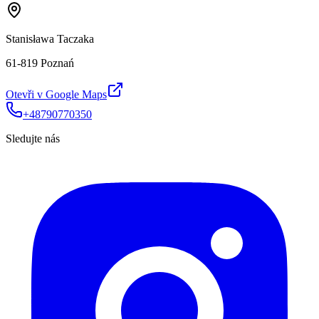
Stanisława Taczaka
61-819 Poznań
Otevři v Google Maps
+48790770350
Sledujte nás