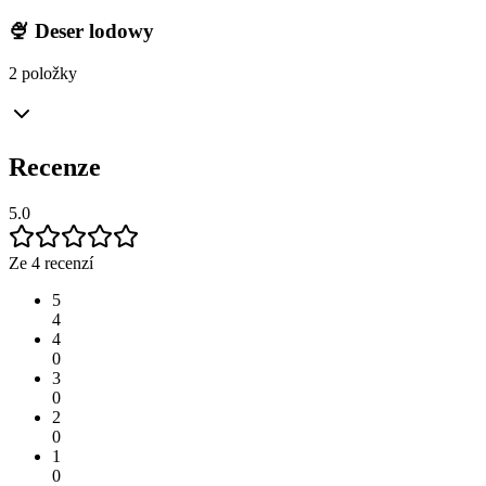
🍨 Deser lodowy
2 položky
Recenze
5.0
Ze 4 recenzí
5
4
4
0
3
0
2
0
1
0