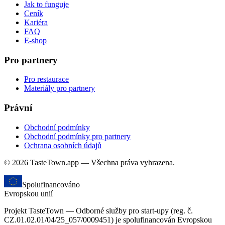
Jak to funguje
Ceník
Kariéra
FAQ
E-shop
Pro partnery
Pro restaurace
Materiály pro partnery
Právní
Obchodní podmínky
Obchodní podmínky pro partnery
Ochrana osobních údajů
© 2026 TasteTown.app — Všechna práva vyhrazena.
Spolufinancováno
Evropskou unií
Projekt TasteTown — Odborné služby pro start-upy (reg. č.
CZ.01.02.01/04/25_057/0009451) je spolufinancován Evropskou