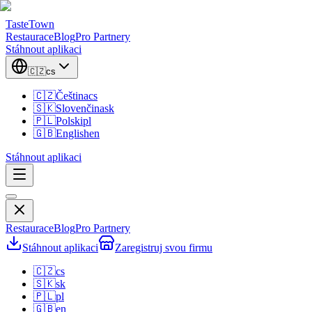
TasteTown
Restaurace
Blog
Pro Partnery
Stáhnout aplikaci
🇨🇿
cs
🇨🇿
Čeština
cs
🇸🇰
Slovenčina
sk
🇵🇱
Polski
pl
🇬🇧
English
en
Stáhnout aplikaci
Restaurace
Blog
Pro Partnery
Stáhnout aplikaci
Zaregistruj svou firmu
🇨🇿
cs
🇸🇰
sk
🇵🇱
pl
🇬🇧
en