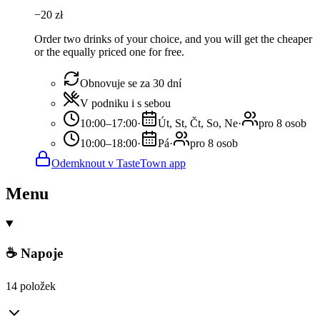
−
20
zł
Order two drinks of your choice, and you will get the cheaper
or the equally priced one for free.
Obnovuje se za 30 dní
V podniku i s sebou
10:00–17:00
·
Út, St, Čt, So, Ne
·
pro 8 osob
10:00–18:00
·
Pá
·
pro 8 osob
Odemknout v TasteTown app
Menu
☕ Napoje
14 položek