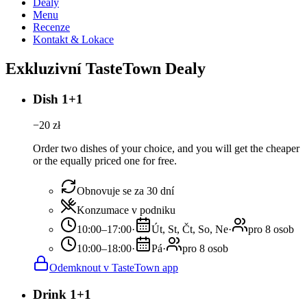
Dealy
Menu
Recenze
Kontakt & Lokace
Exkluzivní TasteTown Dealy
Dish 1+1
−
20
zł
Order two dishes of your choice, and you will get the cheaper
or the equally priced one for free.
Obnovuje se za 30 dní
Konzumace v podniku
10:00–17:00
·
Út, St, Čt, So, Ne
·
pro 8 osob
10:00–18:00
·
Pá
·
pro 8 osob
Odemknout v TasteTown app
Drink 1+1