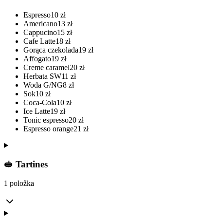
Espresso
10
zł
Americano
13
zł
Cappucino
15
zł
Cafe Latte
18
zł
Gorąca czekolada
19
zł
Affogato
19
zł
Creme caramel
20
zł
Herbata SW
11
zł
Woda G/NG
8
zł
Sok
10
zł
Coca-Cola
10
zł
Ice Latte
19
zł
Tonic espresso
20
zł
Espresso orange
21
zł
🥪 Tartines
1 položka