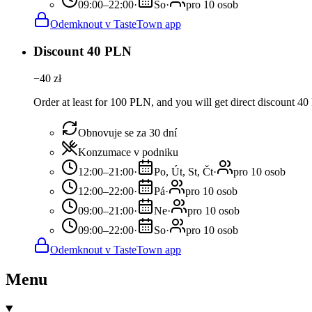
09:00–22:00
·
So
·
pro 10 osob
Odemknout v TasteTown app
Discount 40 PLN
−
40
zł
Order at least for 100 PLN, and you will get direct discount 4
Obnovuje se za 30 dní
Konzumace v podniku
12:00–21:00
·
Po, Út, St, Čt
·
pro 10 osob
12:00–22:00
·
Pá
·
pro 10 osob
09:00–21:00
·
Ne
·
pro 10 osob
09:00–22:00
·
So
·
pro 10 osob
Odemknout v TasteTown app
Menu