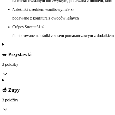
na mleku owsianym lub zwykłym, podawana z miodem, konfi
Naleśniki z serkiem waniliowym
29
zł
podawane z konfiturą z owoców leśnych
Crêpes Suzette
31
zł
flambirowane naleśniki z sosem pomarańczowym z dodatkiem li
🥗 Przystawki
3 položky
🥣 Zupy
3 položky