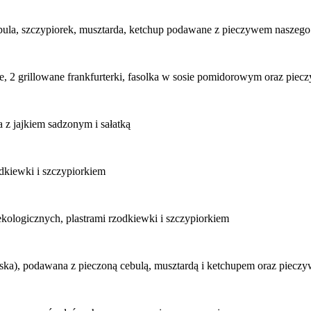
 cebula, szczypiorek, musztarda, ketchup podawane z pieczywem naszeg
ne, 2 grillowane frankfurterki, fasolka w sosie pomidorowym oraz pie
z jajkiem sadzonym i sałatką
dkiewki i szczypiorkiem
kologicznych, plastrami rzodkiewki i szczypiorkiem
baska), podawana z pieczoną cebulą, musztardą i ketchupem oraz piec