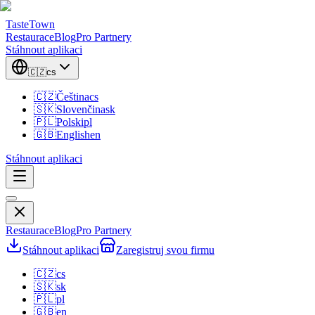
TasteTown
Restaurace
Blog
Pro Partnery
Stáhnout aplikaci
🇨🇿
cs
🇨🇿
Čeština
cs
🇸🇰
Slovenčina
sk
🇵🇱
Polski
pl
🇬🇧
English
en
Stáhnout aplikaci
Restaurace
Blog
Pro Partnery
Stáhnout aplikaci
Zaregistruj svou firmu
🇨🇿
cs
🇸🇰
sk
🇵🇱
pl
🇬🇧
en