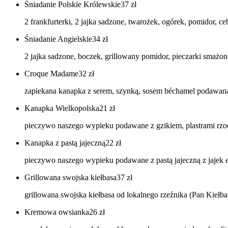
Śniadanie Polskie Królewskie
37
zł
2 frankfurterki, 2 jajka sadzone, twarożek, ogórek, pomidor,
Śniadanie Angielskie
34
zł
2 jajka sadzone, boczek, grillowany pomidor, pieczarki smażo
Croque Madame
32
zł
zapiekana kanapka z serem, szynką, sosem béchamel podawana 
Kanapka Wielkopolska
21
zł
pieczywo naszego wypieku podawane z gzikiem, plastrami rzo
Kanapka z pastą jajeczną
22
zł
pieczywo naszego wypieku podawane z pastą jajeczną z jajek e
Grillowana swojska kiełbasa
37
zł
grillowana swojska kiełbasa od lokalnego rzeźnika (Pan Kieł
Kremowa owsianka
26
zł