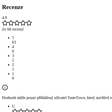
Recenze
4.9
Ze 66 recenzí
5
63
4
0
3
2
2
1
1
0
Hodnotit může pouze přihlášený uživatel TasteTown, který navštívil re
U