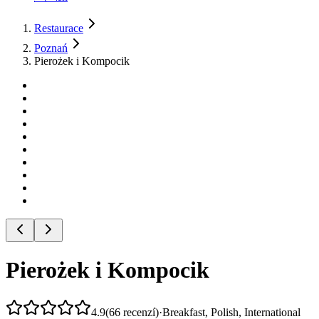
Restaurace
Poznań
Pierożek i Kompocik
Pierożek i Kompocik
4.9
(
66
recenzí
)
·
Breakfast, Polish, International