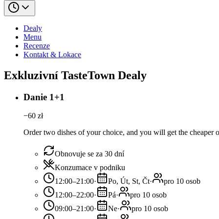
Dealy
Menu
Recenze
Kontakt & Lokace
Exkluzivní TasteTown Dealy
Danie 1+1
−
60
zł
Order two dishes of your choice, and you will get the cheaper or
Obnovuje se za 30 dní
Konzumace v podniku
12:00–21:00
·
Po, Út, St, Čt
·
pro 10 osob
12:00–22:00
·
Pá
·
pro 10 osob
09:00–21:00
·
Ne
·
pro 10 osob