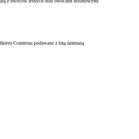
turą z owoców leśnych oraz owocami sezonowymi
kieru Cointreau podawane z bitą śmietaną