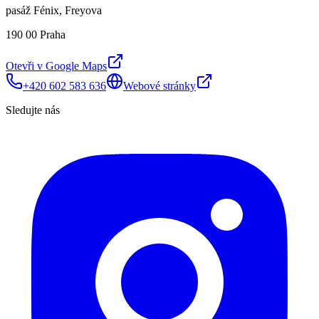
pasáž Fénix, Freyova
190 00 Praha
Otevři v Google Maps
+420 602 583 636
Webové stránky
Sledujte nás