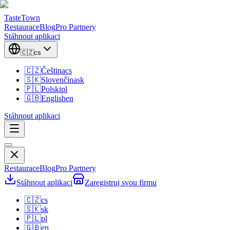
TasteTown
Restaurace
Blog
Pro Partnery
Stáhnout aplikaci
🇨🇿
cs
🇨🇿
Čeština
cs
🇸🇰
Slovenčina
sk
🇵🇱
Polski
pl
🇬🇧
English
en
Stáhnout aplikaci
Restaurace
Blog
Pro Partnery
Stáhnout aplikaci
Zaregistruj svou firmu
🇨🇿
cs
🇸🇰
sk
🇵🇱
pl
🇬🇧
en