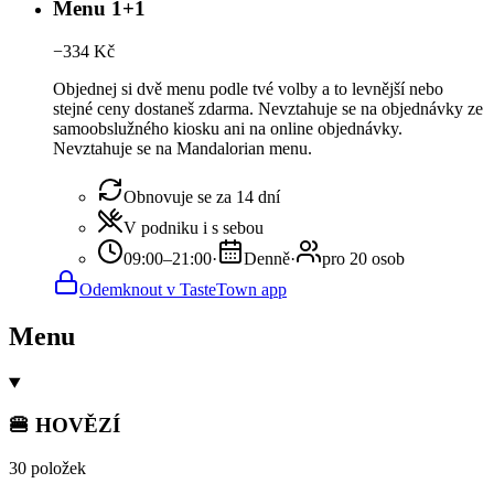
Menu 1+1
−
334
Kč
Objednej si dvě menu podle tvé volby a to levnější nebo
stejné ceny dostaneš zdarma. Nevztahuje se na objednávky ze
samoobslužného kiosku ani na online objednávky.
Nevztahuje se na Mandalorian menu.
Obnovuje se za 14 dní
V podniku i s sebou
09:00–21:00
·
Denně
·
pro 20 osob
Odemknout v TasteTown app
Menu
🍔 HOVĚZÍ
30 položek