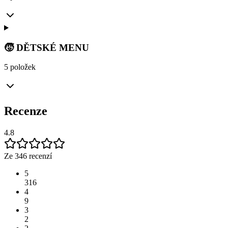
🧒 DĚTSKÉ MENU
5 položek
Recenze
4.8
Ze 346 recenzí
5
316
4
9
3
2