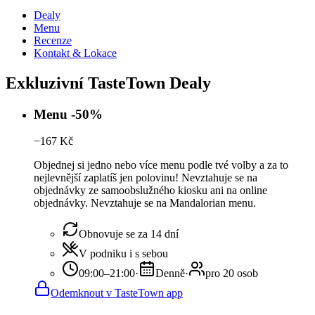
Dealy
Menu
Recenze
Kontakt & Lokace
Exkluzivní TasteTown Dealy
Menu -50%
−
167
Kč
Objednej si jedno nebo více menu podle tvé volby a za to
nejlevnější zaplatíš jen polovinu! Nevztahuje se na
objednávky ze samoobslužného kiosku ani na online
objednávky. Nevztahuje se na Mandalorian menu.
Obnovuje se za 14 dní
V podniku i s sebou
09:00–21:00
·
Denně
·
pro 20 osob
Odemknout v TasteTown app