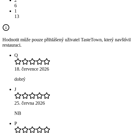
2
6
1
13
Hodnotit může pouze přihlášený uživatel TasteTown, který navštívil
restauraci.
Q
18. července 2026
dobrý
J
25. června 2026
NB
P