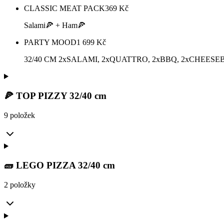
CLASSIC MEAT PACK
369
Kč
Salami🍕 + Ham🍕
PARTY MOOD
1 699
Kč
32/40 CM 2xSALAMI, 2xQUATTRO, 2xBBQ, 2xCHEES
🍕 TOP PIZZY 32/40 cm
9 položek
🧱 LEGO PIZZA 32/40 cm
2 položky