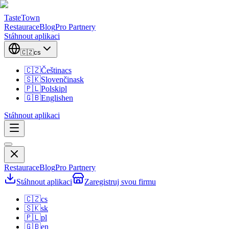
TasteTown
Restaurace
Blog
Pro Partnery
Stáhnout aplikaci
🇨🇿
cs
🇨🇿
Čeština
cs
🇸🇰
Slovenčina
sk
🇵🇱
Polski
pl
🇬🇧
English
en
Stáhnout aplikaci
Restaurace
Blog
Pro Partnery
Stáhnout aplikaci
Zaregistruj svou firmu
🇨🇿
cs
🇸🇰
sk
🇵🇱
pl
🇬🇧
en