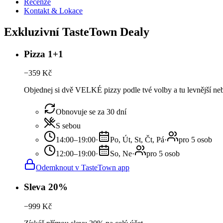
Recenze
Kontakt & Lokace
Exkluzivní TasteTown Dealy
Pizza 1+1
−
359
Kč
Objednej si dvě VELKÉ pizzy podle tvé volby a tu levnější ne
Obnovuje se za 30 dní
S sebou
14:00–19:00
·
Po, Út, St, Čt, Pá
·
pro 5 osob
12:00–19:00
·
So, Ne
·
pro 5 osob
Odemknout v TasteTown app
Sleva 20%
−
999
Kč