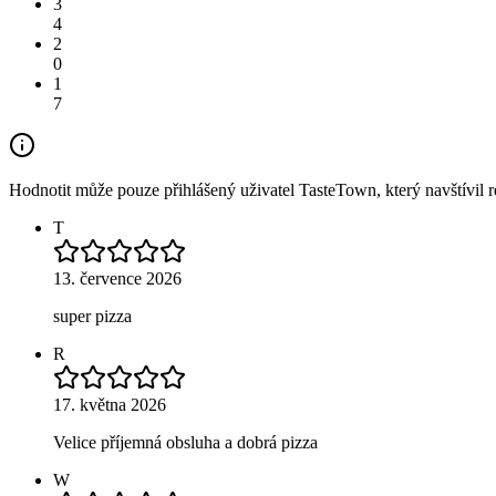
3
4
2
0
1
7
Hodnotit může pouze přihlášený uživatel TasteTown, který navštívil re
T
13. července 2026
super pizza
R
17. května 2026
Velice příjemná obsluha a dobrá pizza
W