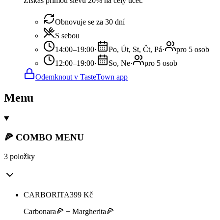
Získáš přímou slevu 20% na celý účet.
Obnovuje se za 30 dní
S sebou
14:00–19:00
·
Po, Út, St, Čt, Pá
·
pro 5 osob
12:00–19:00
·
So, Ne
·
pro 5 osob
Odemknout v TasteTown app
Menu
🍕 COMBO MENU
3 položky
CARBORITA
399
Kč
Carbonara🍕 + Margherita🍕