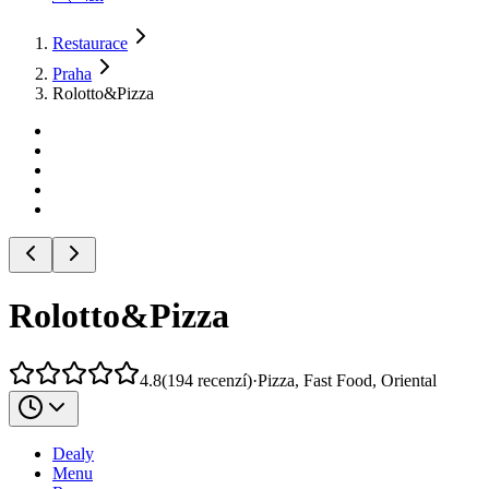
Restaurace
Praha
Rolotto&Pizza
Rolotto&Pizza
4.8
(
194
recenzí
)
·
Pizza, Fast Food, Oriental
Dealy
Menu