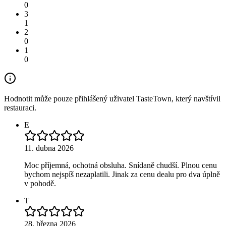
0
3
1
2
0
1
0
Hodnotit může pouze přihlášený uživatel TasteTown, který navštívil
restauraci.
E
11. dubna 2026
Moc příjemná, ochotná obsluha. Snídaně chudší. Plnou cenu
bychom nejspíš nezaplatili. Jinak za cenu dealu pro dva úplně
v pohodě.
T
28. března 2026