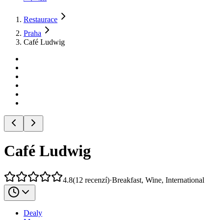
Restaurace
Praha
Café Ludwig
Café Ludwig
4.8
(
12
recenzí
)
·
Breakfast, Wine, International
Dealy