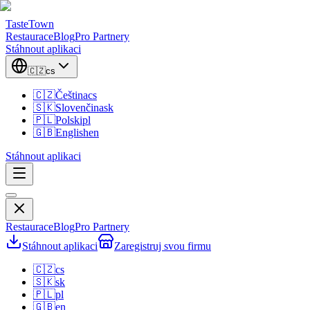
TasteTown
Restaurace
Blog
Pro Partnery
Stáhnout aplikaci
🇨🇿
cs
🇨🇿
Čeština
cs
🇸🇰
Slovenčina
sk
🇵🇱
Polski
pl
🇬🇧
English
en
Stáhnout aplikaci
Restaurace
Blog
Pro Partnery
Stáhnout aplikaci
Zaregistruj svou firmu
🇨🇿
cs
🇸🇰
sk
🇵🇱
pl
🇬🇧
en