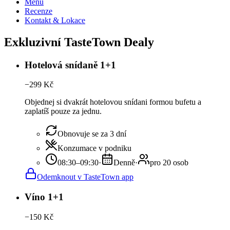
Menu
Recenze
Kontakt & Lokace
Exkluzivní TasteTown Dealy
Hotelová snídaně 1+1
−
299
Kč
Objednej si dvakrát hotelovou snídani formou bufetu a
zaplatíš pouze za jednu.
Obnovuje se za 3 dní
Konzumace v podniku
08:30–09:30
·
Denně
·
pro 20 osob
Odemknout v TasteTown app
Víno 1+1
−
150
Kč