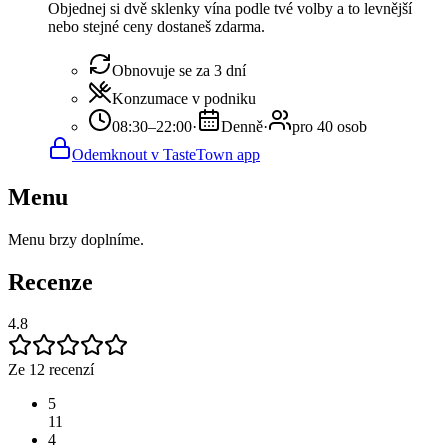
Objednej si dvě sklenky vína podle tvé volby a to levnější
nebo stejné ceny dostaneš zdarma.
Obnovuje se za 3 dní
Konzumace v podniku
08:30–22:00
·
Denně
·
pro 40 osob
Odemknout v TasteTown app
Menu
Menu brzy doplníme.
Recenze
4.8
Ze 12 recenzí
5
11
4