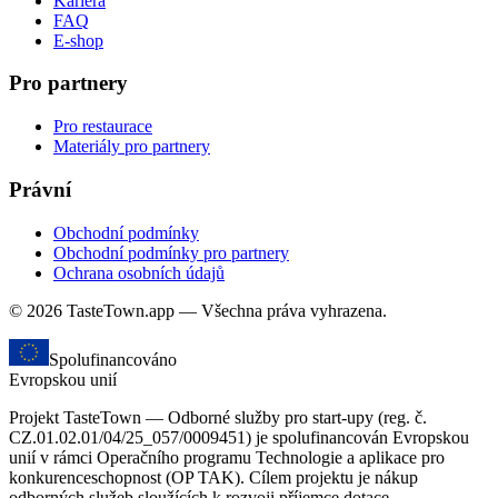
Kariéra
FAQ
E-shop
Pro partnery
Pro restaurace
Materiály pro partnery
Právní
Obchodní podmínky
Obchodní podmínky pro partnery
Ochrana osobních údajů
© 2026 TasteTown.app — Všechna práva vyhrazena.
Spolufinancováno
Evropskou unií
Projekt TasteTown — Odborné služby pro start-upy (reg. č.
CZ.01.02.01/04/25_057/0009451) je spolufinancován Evropskou
unií v rámci Operačního programu Technologie a aplikace pro
konkurenceschopnost (OP TAK). Cílem projektu je nákup
odborných služeb sloužících k rozvoji příjemce dotace.