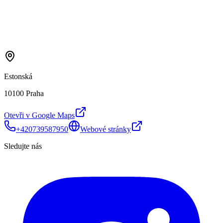
Estonská
10100 Praha
Otevři v Google Maps
+420739587950
Webové stránky
Sledujte nás