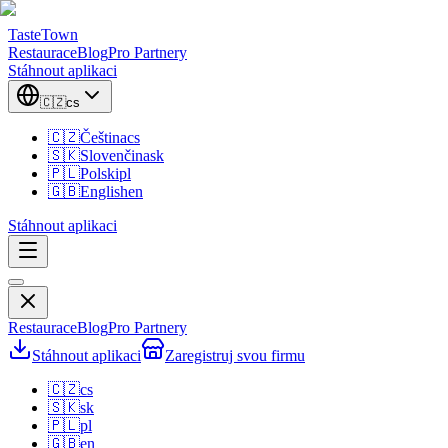
TasteTown
Restaurace
Blog
Pro Partnery
Stáhnout aplikaci
🇨🇿
cs
🇨🇿
Čeština
cs
🇸🇰
Slovenčina
sk
🇵🇱
Polski
pl
🇬🇧
English
en
Stáhnout aplikaci
Restaurace
Blog
Pro Partnery
Stáhnout aplikaci
Zaregistruj svou firmu
🇨🇿
cs
🇸🇰
sk
🇵🇱
pl
🇬🇧
en