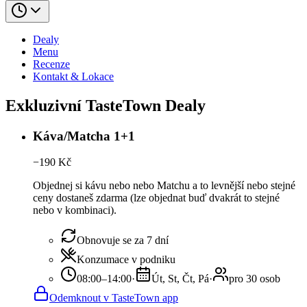
Dealy
Menu
Recenze
Kontakt & Lokace
Exkluzivní TasteTown Dealy
Káva/Matcha 1+1
−
190
Kč
Objednej si kávu nebo nebo Matchu a to levnější nebo stejné
ceny dostaneš zdarma (lze objednat buď dvakrát to stejné
nebo v kombinaci).
Obnovuje se za 7 dní
Konzumace v podniku
08:00–14:00
·
Út, St, Čt, Pá
·
pro 30 osob
Odemknout v TasteTown app