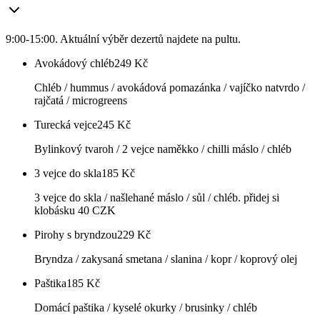
9:00-15:00. Aktuální výběr dezertů najdete na pultu.
Avokádový chléb
249
Kč
Chléb / hummus / avokádová pomazánka / vajíčko natvrdo /
rajčatá / microgreens
Turecká vejce
245
Kč
Bylinkový tvaroh / 2 vejce naměkko / chilli máslo / chléb
3 vejce do skla
185
Kč
3 vejce do skla / našlehané máslo / sůl / chléb. přidej si
klobásku 40 CZK
Pirohy s bryndzou
229
Kč
Bryndza / zakysaná smetana / slanina / kopr / koprový olej
Paštika
185
Kč
Domácí paštika / kyselé okurky / brusinky / chléb