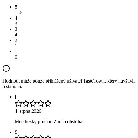
5
156
4
3
3
4
2
1
1
0
Hodnotit může pouze přihlášený uživatel TasteTown, který navštívil
restauraci.
I
4. srpna 2026
Moc hezky prostor🤍 milá obsluha
S