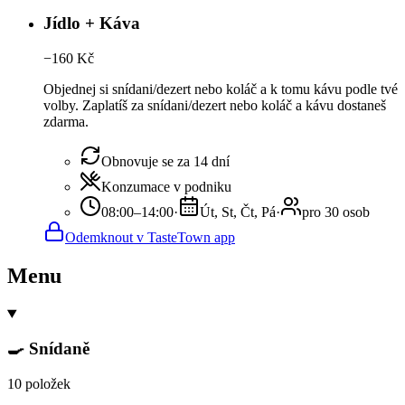
Jídlo + Káva
−
160
Kč
Objednej si snídani/dezert nebo koláč a k tomu kávu podle tvé
volby. Zaplatíš za snídani/dezert nebo koláč a kávu dostaneš
zdarma.
Obnovuje se za 14 dní
Konzumace v podniku
08:00–14:00
·
Út, St, Čt, Pá
·
pro 30 osob
Odemknout v TasteTown app
Menu
🍳 Snídaně
10 položek