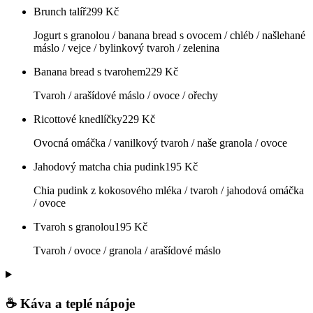
Brunch talíř
299
Kč
Jogurt s granolou / banana bread s ovocem / chléb / našlehané
máslo / vejce / bylinkový tvaroh / zelenina
Banana bread s tvarohem
229
Kč
Tvaroh / arašídové máslo / ovoce / ořechy
Ricottové knedlíčky
229
Kč
Ovocná omáčka / vanilkový tvaroh / naše granola / ovoce
Jahodový matcha chia pudink
195
Kč
Chia pudink z kokosového mléka / tvaroh / jahodová omáčka
/ ovoce
Tvaroh s granolou
195
Kč
Tvaroh / ovoce / granola / arašídové máslo
☕ Káva a teplé nápoje