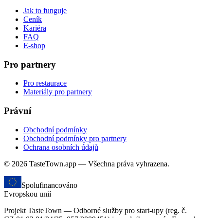
Jak to funguje
Ceník
Kariéra
FAQ
E-shop
Pro partnery
Pro restaurace
Materiály pro partnery
Právní
Obchodní podmínky
Obchodní podmínky pro partnery
Ochrana osobních údajů
© 2026 TasteTown.app — Všechna práva vyhrazena.
Spolufinancováno
Evropskou unií
Projekt TasteTown — Odborné služby pro start-upy (reg. č.