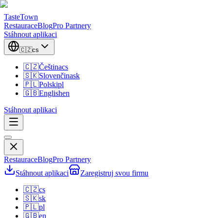
TasteTown
Restaurace
Blog
Pro Partnery
Stáhnout aplikaci
🇨🇿
cs
🇨🇿
Čeština
cs
🇸🇰
Slovenčina
sk
🇵🇱
Polski
pl
🇬🇧
English
en
Stáhnout aplikaci
Restaurace
Blog
Pro Partnery
Stáhnout aplikaci
Zaregistruj svou firmu
🇨🇿
cs
🇸🇰
sk
🇵🇱
pl
🇬🇧
en