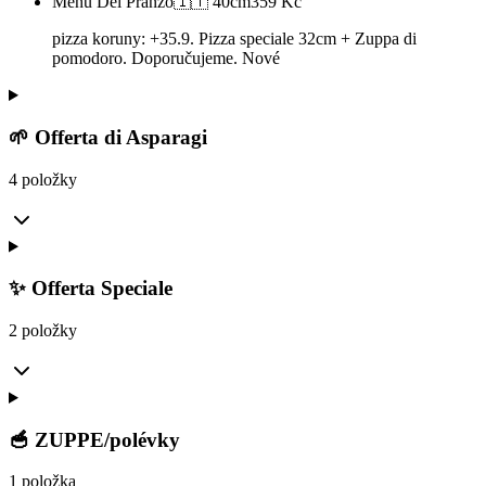
Menu Del Pranzo🇮🇹 40cm
359
Kč
pizza koruny: +35.9. Pizza speciale 32cm + Zuppa di
pomodoro. Doporučujeme. Nové
🌱 Offerta di Asparagi
4 položky
✨ Offerta Speciale
2 položky
🥣 ZUPPE/polévky
1 položka