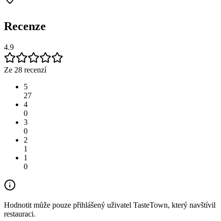
Recenze
4.9
Ze 28 recenzí
5
27
4
0
3
0
2
1
1
0
Hodnotit může pouze přihlášený uživatel TasteTown, který navštívil
restauraci.