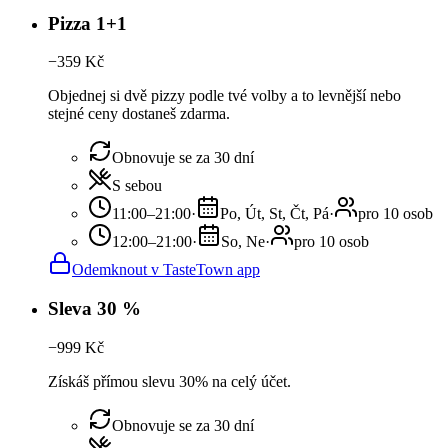
Pizza 1+1
−
359
Kč
Objednej si dvě pizzy podle tvé volby a to levnější nebo
stejné ceny dostaneš zdarma.
Obnovuje se za 30 dní
S sebou
11:00–21:00
·
Po, Út, St, Čt, Pá
·
pro 10 osob
12:00–21:00
·
So, Ne
·
pro 10 osob
Odemknout v TasteTown app
Sleva 30 %
−
999
Kč
Získáš přímou slevu 30% na celý účet.
Obnovuje se za 30 dní