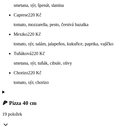
smetana, sýr, špenát, slanina
Caprese
220
Kč
tomato, mozzarella, pesto, čerstvá bazalka
Mexiko
220
Kč
tomato, sýr, salám, jalapeňos, kukuřice, paprika, vajíčko
Tuňáková
220
Kč
smetana, sýr, tuňák, cibule, olivy
Chorizo
220
Kč
tomato, sýr, chorizo
🍕 Pizza 40 cm
19 položek