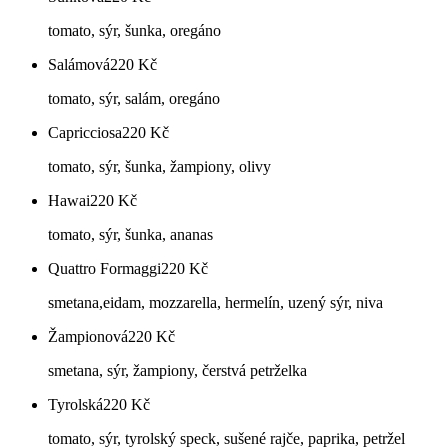
tomato, sýr, šunka, oregáno
Salámová
220
Kč
tomato, sýr, salám, oregáno
Capricciosa
220
Kč
tomato, sýr, šunka, žampiony, olivy
Hawai
220
Kč
tomato, sýr, šunka, ananas
Quattro Formaggi
220
Kč
smetana,eidam, mozzarella, hermelín, uzený sýr, niva
Žampionová
220
Kč
smetana, sýr, žampiony, čerstvá petrželka
Tyrolská
220
Kč
tomato, sýr, tyrolský speck, sušené rajče, paprika, petržel