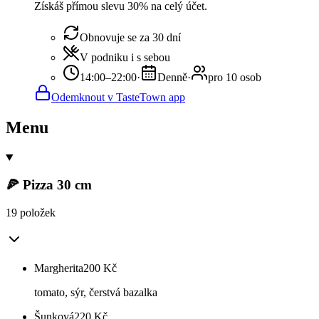
Získáš přímou slevu 30% na celý účet.
Obnovuje se za 30 dní
V podniku i s sebou
14:00–22:00
·
Denně
·
pro 10 osob
Odemknout v TasteTown app
Menu
🍕 Pizza 30 cm
19 položek
Margherita
200
Kč
tomato, sýr, čerstvá bazalka
Šunková
220
Kč