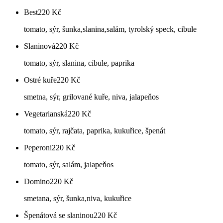
Best
220
Kč
tomato, sýr, šunka,slanina,salám, tyrolský speck, cibule
Slaninová
220
Kč
tomato, sýr, slanina, cibule, paprika
Ostré kuře
220
Kč
smetna, sýr, grilované kuře, niva, jalapeňos
Vegetarianská
220
Kč
tomato, sýr, rajčata, paprika, kukuřice, špenát
Peperoni
220
Kč
tomato, sýr, salám, jalapeňos
Domino
220
Kč
smetana, sýr, šunka,niva, kukuřice
Špenátová se slaninou
220
Kč