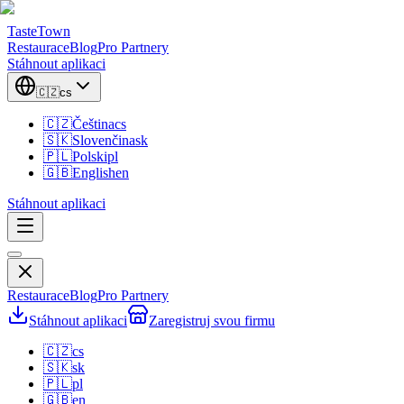
TasteTown
Restaurace
Blog
Pro Partnery
Stáhnout aplikaci
🇨🇿
cs
🇨🇿
Čeština
cs
🇸🇰
Slovenčina
sk
🇵🇱
Polski
pl
🇬🇧
English
en
Stáhnout aplikaci
Restaurace
Blog
Pro Partnery
Stáhnout aplikaci
Zaregistruj svou firmu
🇨🇿
cs
🇸🇰
sk
🇵🇱
pl
🇬🇧
en