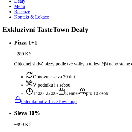
Dealy
Menu
Recenze
Kontakt & Lokace
Exkluzivní TasteTown Dealy
Pizza 1+1
−
280
Kč
Objednej si dvě pizzy podle tvé volby a tu levnější nebo stejné
Obnovuje se za 30 dní
V podniku i s sebou
14:00–22:00
·
Denně
·
pro 10 osob
Odemknout v TasteTown app
Sleva 30%
−
999
Kč