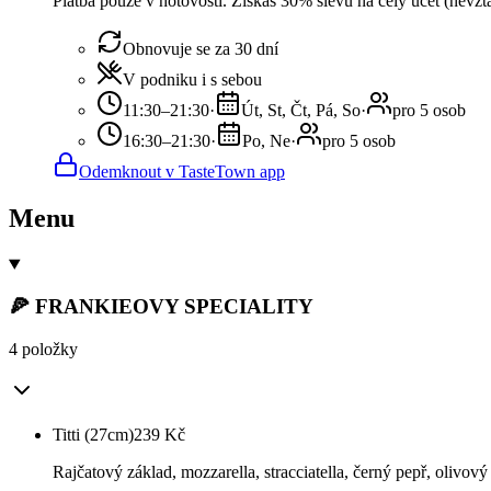
Platba pouze v hotovosti. Získáš 30% slevu na celý účet (nevzt
Obnovuje se za 30 dní
V podniku i s sebou
11:30–21:30
·
Út, St, Čt, Pá, So
·
pro 5 osob
16:30–21:30
·
Po, Ne
·
pro 5 osob
Odemknout v TasteTown app
Menu
🍕 FRANKIEOVY SPECIALITY
4 položky
Titti (27cm)
239
Kč
Rajčatový základ, mozzarella, stracciatella, černý pepř, olivový