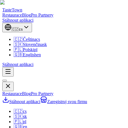
TasteTown
Restaurace
Blog
Pro Partnery
Stáhnout aplikaci
🇨🇿
cs
🇨🇿
Čeština
cs
🇸🇰
Slovenčina
sk
🇵🇱
Polski
pl
🇬🇧
English
en
Stáhnout aplikaci
Restaurace
Blog
Pro Partnery
Stáhnout aplikaci
Zaregistruj svou firmu
🇨🇿
cs
🇸🇰
sk
🇵🇱
pl
🇬🇧
en