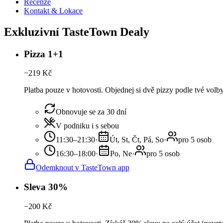
Recenze
Kontakt & Lokace
Exkluzivní TasteTown Dealy
Pizza 1+1
−
219
Kč
Platba pouze v hotovosti. Objednej si dvě pizzy podle tvé volb
Obnovuje se za 30 dní
V podniku i s sebou
11:30–21:30
·
Út, St, Čt, Pá, So
·
pro 5 osob
16:30–18:00
·
Po, Ne
·
pro 5 osob
Odemknout v TasteTown app
Sleva 30%
−
200
Kč