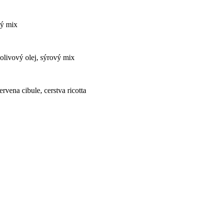
vý mix
 olivový olej, sýrový mix
rvena cibule, cerstva ricotta