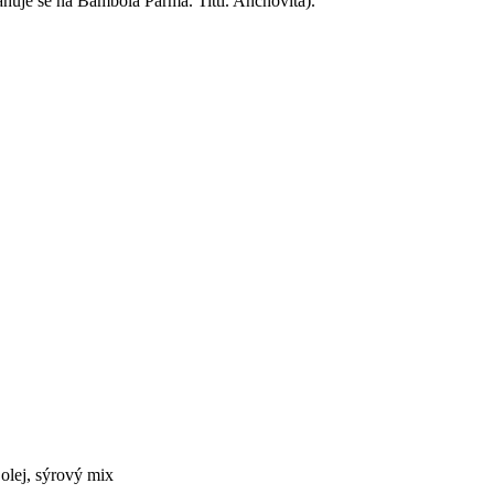
ahuje se na Bambola Parma. Titti. Anchovita).
 olej, sýrový mix