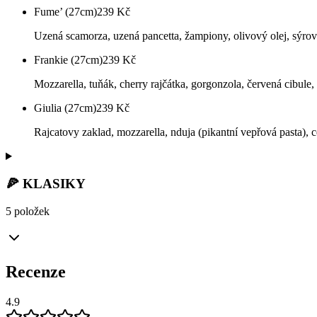
Fume’ (27cm)
239
Kč
Uzená scamorza, uzená pancetta, žampiony, olivový olej, sýro
Frankie (27cm)
239
Kč
Mozzarella, tuňák, cherry rajčátka, gorgonzola, červená cibule,
Giulia (27cm)
239
Kč
Rajcatovy zaklad, mozzarella, nduja (pikantní vepřová pasta), ce
🍕 KLASIKY
5 položek
Recenze
4.9