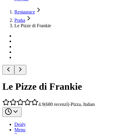
Restaurace
Praha
Le Pizze di Frankie
Le Pizze di Frankie
4.9
(
680
recenzí
)
·
Pizza, Italian
Dealy
Menu