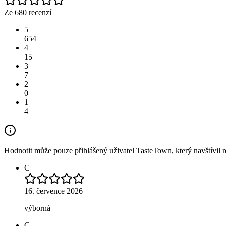
Ze 680 recenzí
5
654
4
15
3
7
2
0
1
4
Hodnotit může pouze přihlášený uživatel TasteTown, který navštívil re
C
16. července 2026
výborná
C