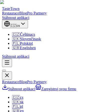
TasteTown
Restaurace
Blog
Pro Partnery
Stáhnout aplikaci
🇨🇿
cs
🇨🇿
Čeština
cs
🇸🇰
Slovenčina
sk
🇵🇱
Polski
pl
🇬🇧
English
en
Stáhnout aplikaci
Restaurace
Blog
Pro Partnery
Stáhnout aplikaci
Zaregistruj svou firmu
🇨🇿
cs
🇸🇰
sk
🇵🇱
pl
🇬🇧
en