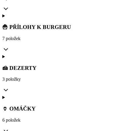
🍟 PŘÍLOHY K BURGERU
7 položek
🍰 DEZERTY
3 položky
🏺 OMÁČKY
6 položek