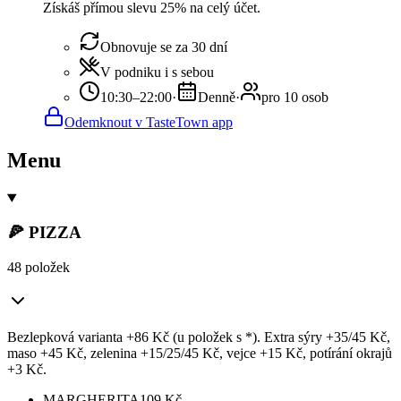
Získáš přímou slevu 25% na celý účet.
Obnovuje se za 30 dní
V podniku i s sebou
10:30–22:00
·
Denně
·
pro 10 osob
Odemknout v TasteTown app
Menu
🍕 PIZZA
48 položek
Bezlepková varianta +86 Kč (u položek s *). Extra sýry +35/45 Kč,
maso +45 Kč, zelenina +15/25/45 Kč, vejce +15 Kč, potírání okrajů
+3 Kč.
MARGHERITA
109
Kč