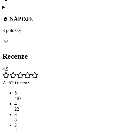
🥤 NÁPOJE
3 položky
Recenze
4.9
Ze 520 recenzí
5
487
4
22
3
8
2
2