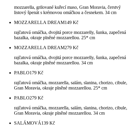
mozzarella, grilované kuřecí maso, Gran Moravia, čerstvý
listový špenát s krémovou omáčkou a česnekem. 34 cm
MOZZARELLA DREAM
149
Kč
rajčatová omáčka, dvojitá porce mozzarelly, šunka, zapečená
bazalka, okraje plněné mozzarellou. 25* cm
MOZZARELLA DREAM
279
Kč
rajčatová omáčka, dvojitá porce mozzarelly, šunka, zapečená
bazalka, okraje plněné mozzarellou. 34 cm
PABLO
179
Kč
rajčatová omáčka, mozzarella, salám, slanina, chorizo, cibule,
Gran Moravia, okraje plněné mozzarellou. 25* cm
PABLO
279
Kč
rajčatová omáčka, mozzarella, salám, slanina, chorizo, cibule,
Gran Moravia, okraje plněné mozzarellou. 34 cm
SALÁMOVÁ
139
Kč