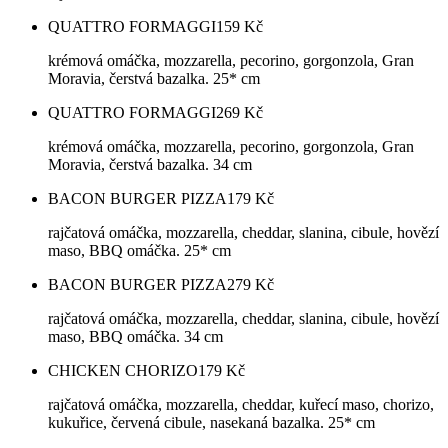
QUATTRO FORMAGGI
159
Kč
krémová omáčka, mozzarella, pecorino, gorgonzola, Gran
Moravia, čerstvá bazalka. 25* cm
QUATTRO FORMAGGI
269
Kč
krémová omáčka, mozzarella, pecorino, gorgonzola, Gran
Moravia, čerstvá bazalka. 34 cm
BACON BURGER PIZZA
179
Kč
rajčatová omáčka, mozzarella, cheddar, slanina, cibule, hovězí
maso, BBQ omáčka. 25* cm
BACON BURGER PIZZA
279
Kč
rajčatová omáčka, mozzarella, cheddar, slanina, cibule, hovězí
maso, BBQ omáčka. 34 cm
CHICKEN CHORIZO
179
Kč
rajčatová omáčka, mozzarella, cheddar, kuřecí maso, chorizo,
kukuřice, červená cibule, nasekaná bazalka. 25* cm