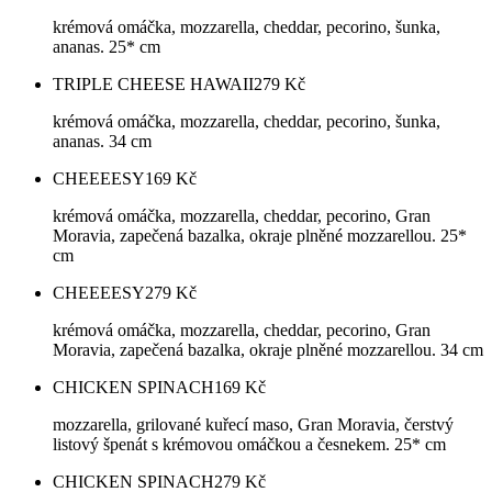
krémová omáčka, mozzarella, cheddar, pecorino, šunka,
ananas. 25* cm
TRIPLE CHEESE HAWAII
279
Kč
krémová omáčka, mozzarella, cheddar, pecorino, šunka,
ananas. 34 cm
CHEEEESY
169
Kč
krémová omáčka, mozzarella, cheddar, pecorino, Gran
Moravia, zapečená bazalka, okraje plněné mozzarellou. 25*
cm
CHEEEESY
279
Kč
krémová omáčka, mozzarella, cheddar, pecorino, Gran
Moravia, zapečená bazalka, okraje plněné mozzarellou. 34 cm
CHICKEN SPINACH
169
Kč
mozzarella, grilované kuřecí maso, Gran Moravia, čerstvý
listový špenát s krémovou omáčkou a česnekem. 25* cm
CHICKEN SPINACH
279
Kč