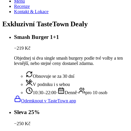
Menu
Recenze
Kontakt & Lokace
Exkluzivní TasteTown Dealy
Smash Burger 1+1
−
219
Kč
Objednej si dva single smash burgery podle tvé volby a ten
levnější, nebo stejné ceny dostaneš zdarma.
Obnovuje se za 30 dní
V podniku i s sebou
10:30–22:00
·
Denně
·
pro 10 osob
Odemknout v TasteTown app
Sleva 25%
−
250
Kč