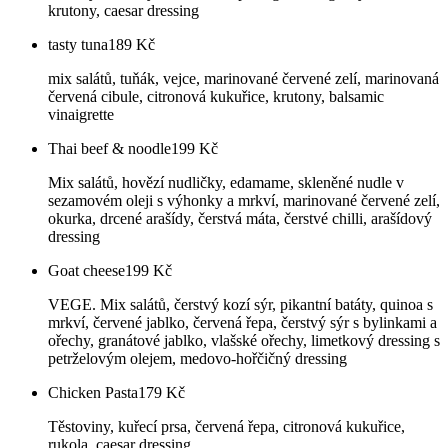
krutony, caesar dressing
tasty tuna
189
Kč
mix salátů, tuňák, vejce, marinované červené zelí, marinovaná
červená cibule, citronová kukuřice, krutony, balsamic
vinaigrette
Thai beef & noodle
199
Kč
Mix salátů, hovězí nudličky, edamame, skleněné nudle v
sezamovém oleji s výhonky a mrkví, marinované červené zelí,
okurka, drcené arašídy, čerstvá máta, čerstvé chilli, arašídový
dressing
Goat cheese
199
Kč
VEGE. Mix salátů, čerstvý kozí sýr, pikantní batáty, quinoa s
mrkví, červené jablko, červená řepa, čerstvý sýr s bylinkami a
ořechy, granátové jablko, vlašské ořechy, limetkový dressing s
petrželovým olejem, medovo-hořčičný dressing
Chicken Pasta
179
Kč
Těstoviny, kuřecí prsa, červená řepa, citronová kukuřice,
rukola, caesar dressing