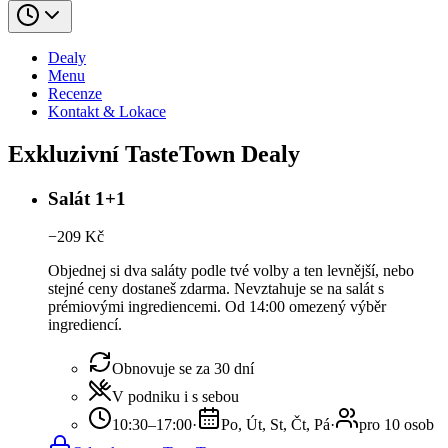
Dealy
Menu
Recenze
Kontakt & Lokace
Exkluzivní TasteTown Dealy
Salát 1+1
−
209
Kč
Objednej si dva saláty podle tvé volby a ten levnější, nebo
stejné ceny dostaneš zdarma. Nevztahuje se na salát s
prémiovými ingrediencemi. Od 14:00 omezený výběr
ingrediencí.
Obnovuje se za 30 dní
V podniku i s sebou
10:30–17:00
·
Po, Út, St, Čt, Pá
·
pro 10 osob