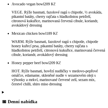
Avocado vegan bowl
209
Kč
VEGE. Rýže basmati, fazolové ragú s chipotle, ½ avokáda,
pikantní batáty, cherry rajčata s hladkolistou petrželí,
citronová kukuřice, marinovaná červená cibule, koriandr,
avokádový dressing
Mexican chicken bowl
189
Kč
WARM. Rýže basmati, fazolové ragú s chipotle, chipotle
honey kuřecí prsa, pikantní batáty, cherry rajčata s
hladkolistou petrželí, citronová kukuřice, marinovaná červená
cibule, koriandr, avokádový dressing
Honey pepper beef bowl
209
Kč
HOT. Rýže basmati, hovězí nudličky v medovo-pepřové
omáčce, edamame, skleněné nudle v sezamovém oleji s
výhonky a mrkví, marinované červené zelí, sezam mix,
čerstvé chilli, shiro miso dressing
📅 Denní nabídka