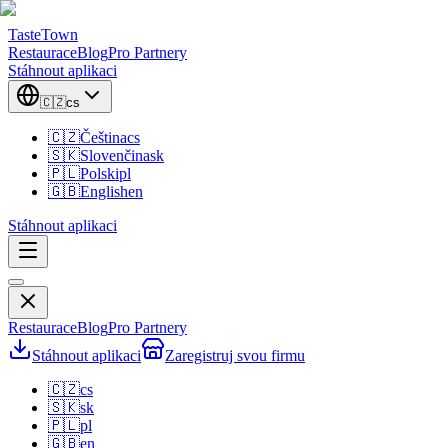
TasteTown
Restaurace
Blog
Pro Partnery
Stáhnout aplikaci
🇨🇿
cs
🇨🇿
Čeština
cs
🇸🇰
Slovenčina
sk
🇵🇱
Polski
pl
🇬🇧
English
en
Stáhnout aplikaci
Restaurace
Blog
Pro Partnery
Stáhnout aplikaci
Zaregistruj svou firmu
🇨🇿
cs
🇸🇰
sk
🇵🇱
pl
🇬🇧
en