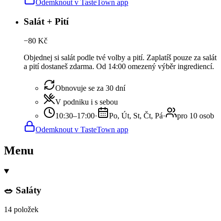
Odemknout v TasteTown app
Salát + Pití
−
80
Kč
Objednej si salát podle tvé volby a pití. Zaplatíš pouze za salát
a pití dostaneš zdarma. Od 14:00 omezený výběr ingrediencí.
Obnovuje se za 30 dní
V podniku i s sebou
10:30–17:00
·
Po, Út, St, Čt, Pá
·
pro 10 osob
Odemknout v TasteTown app
Menu
🥗 Saláty
14 položek