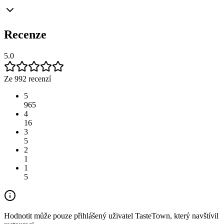
Recenze
5.0
Ze 992 recenzí
5
965
4
16
3
5
2
1
1
5
Hodnotit může pouze přihlášený uživatel TasteTown, který navštívil