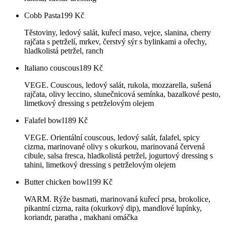
Cobb Pasta
199
Kč
Těstoviny, ledový salát, kuřecí maso, vejce, slanina, cherry
rajčata s petrželí, mrkev, čerstvý sýr s bylinkami a ořechy,
hladkolistá petržel, ranch
Italiano couscous
189
Kč
VEGE. Couscous, ledový salát, rukola, mozzarella, sušená
rajčata, olivy leccino, slunečnicová semínka, bazalkové pesto,
limetkový dressing s petrželovým olejem
Falafel bowl
189
Kč
VEGE. Orientální couscous, ledový salát, falafel, spicy
cizrna, marinované olivy s okurkou, marinovaná červená
cibule, salsa fresca, hladkolistá petržel, jogurtový dressing s
tahini, limetkový dressing s petrželovým olejem
Butter chicken bowl
199
Kč
WARM. Rýže basmati, marinovaná kuřecí prsa, brokolice,
pikantní cizrna, raita (okurkový dip), mandlové lupínky,
koriandr, paratha , makhani omáčka