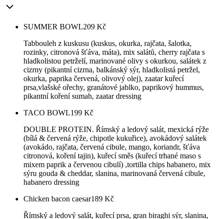
SUMMER BOWL
209
Kč
Tabbouleh z kuskusu (kuskus, okurka, rajčata, šalotka,
rozinky, citronová šťáva, máta), mix salátů, cherry rajčata s
hladkolistou petrželí, marinované olivy s okurkou, salátek z
cizrny (pikantní cizrna, balkánský sýr, hladkolistá petržel,
okurka, paprika červená, olivový olej), zaatar kuřecí
prsa,vlašské ořechy, granátové jablko, paprikový hummus,
pikantní koření sumah, zaatar dressing
TACO BOWL
199
Kč
DOUBLE PROTEIN. Římský a ledový salát, mexická rýže
(bílá & červená rýže, chipotle kukuřice), avokádový salátek
(avokádo, rajčata, červená cibule, mango, koriandr, šťáva
citronová, koření tajin), kuřecí směs (kuřecí trhané maso s
mixem paprik a červenou cibulí) ,tortilla chips habanero, mix
sýru gouda & cheddar, slanina, marinovaná červená cibule,
habanero dressing
Chicken bacon caesar
189
Kč
Římský a ledový salát, kuřecí prsa, gran biraghi sýr, slanina,