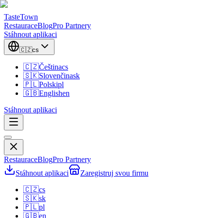
TasteTown
Restaurace
Blog
Pro Partnery
Stáhnout aplikaci
🇨🇿
cs
🇨🇿
Čeština
cs
🇸🇰
Slovenčina
sk
🇵🇱
Polski
pl
🇬🇧
English
en
Stáhnout aplikaci
Restaurace
Blog
Pro Partnery
Stáhnout aplikaci
Zaregistruj svou firmu
🇨🇿
cs
🇸🇰
sk
🇵🇱
pl
🇬🇧
en