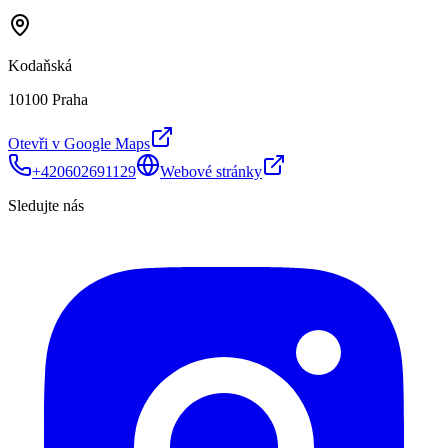
Kodaňská
10100 Praha
Otevři v Google Maps
+420602691129
Webové stránky
Sledujte nás