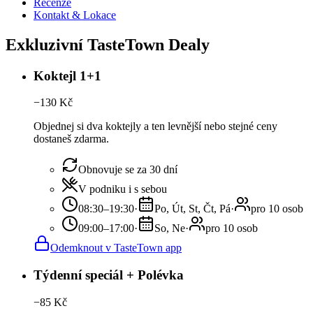
Recenze
Kontakt & Lokace
Exkluzivní TasteTown Dealy
Koktejl 1+1
−
130
Kč
Objednej si dva koktejly a ten levnější nebo stejné ceny
dostaneš zdarma.
Obnovuje se za 30 dní
V podniku i s sebou
08:30–19:30
·
Po, Út, St, Čt, Pá
·
pro 10 osob
09:00–17:00
·
So, Ne
·
pro 10 osob
Odemknout v TasteTown app
Týdenní speciál + Polévka
−
85
Kč