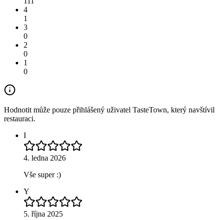
111
4
1
3
0
2
0
1
0
Hodnotit může pouze přihlášený uživatel TasteTown, který navštívil
restauraci.
I
4. ledna 2026
Vše super :)
Y
5. října 2025