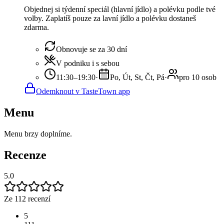
Objednej si týdenní speciál (hlavní jídlo) a polévku podle tvé
volby. Zaplatíš pouze za lavní jídlo a polévku dostaneš
zdarma.
Obnovuje se za 30 dní
V podniku i s sebou
11:30–19:30
·
Po, Út, St, Čt, Pá
·
pro 10 osob
Odemknout v TasteTown app
Menu
Menu brzy doplníme.
Recenze
5.0
Ze 112 recenzí
5