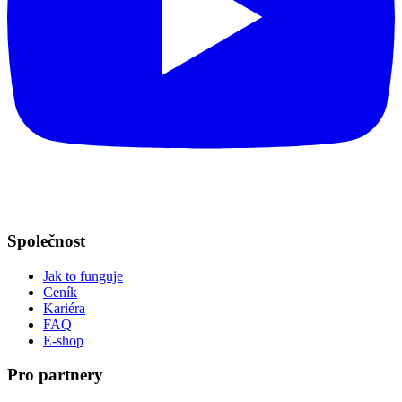
Společnost
Jak to funguje
Ceník
Kariéra
FAQ
E-shop
Pro partnery