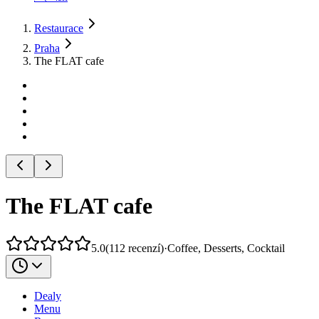
Restaurace
Praha
The FLAT cafe
The FLAT cafe
5.0
(
112
recenzí
)
·
Coffee, Desserts, Cocktail
Dealy
Menu