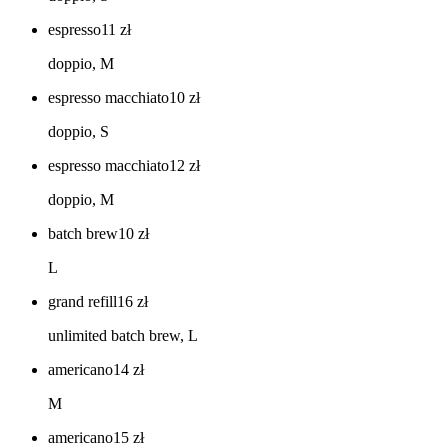
espresso
11
zł
doppio, M
espresso macchiato
10
zł
doppio, S
espresso macchiato
12
zł
doppio, M
batch brew
10
zł
L
grand refill
16
zł
unlimited batch brew, L
americano
14
zł
M
americano
15
zł