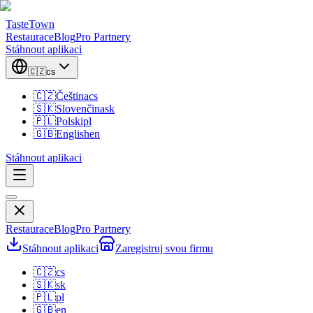
TasteTown
Restaurace
Blog
Pro Partnery
Stáhnout aplikaci
🇨🇿
cs
🇨🇿
Čeština
cs
🇸🇰
Slovenčina
sk
🇵🇱
Polski
pl
🇬🇧
English
en
Stáhnout aplikaci
Restaurace
Blog
Pro Partnery
Stáhnout aplikaci
Zaregistruj svou firmu
🇨🇿
cs
🇸🇰
sk
🇵🇱
pl
🇬🇧
en