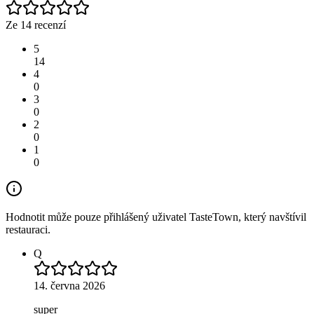
Ze 14 recenzí
5
14
4
0
3
0
2
0
1
0
Hodnotit může pouze přihlášený uživatel TasteTown, který navštívil
restauraci.
Q
14. června 2026
super