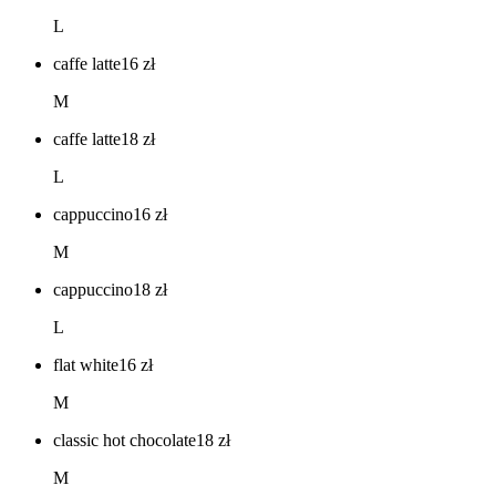
L
caffe latte
16
zł
M
caffe latte
18
zł
L
cappuccino
16
zł
M
cappuccino
18
zł
L
flat white
16
zł
M
classic hot chocolate
18
zł
M