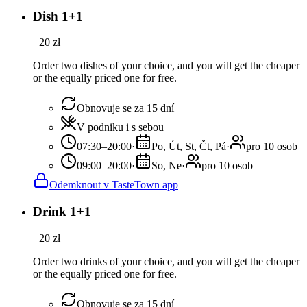
Dish 1+1
−
20
zł
Order two dishes of your choice, and you will get the cheaper
or the equally priced one for free.
Obnovuje se za 15 dní
V podniku i s sebou
07:30–20:00
·
Po, Út, St, Čt, Pá
·
pro 10 osob
09:00–20:00
·
So, Ne
·
pro 10 osob
Odemknout v TasteTown app
Drink 1+1
−
20
zł
Order two drinks of your choice, and you will get the cheaper
or the equally priced one for free.
Obnovuje se za 15 dní