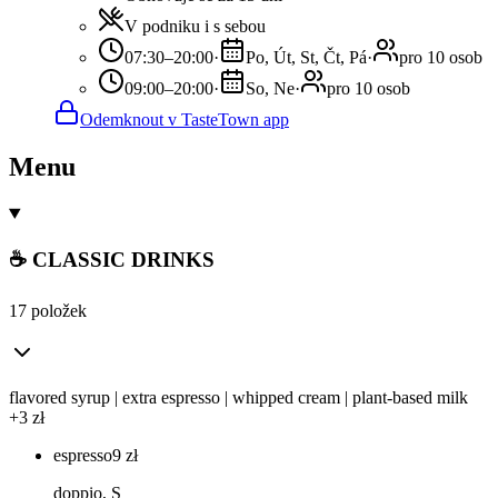
V podniku i s sebou
07:30–20:00
·
Po, Út, St, Čt, Pá
·
pro 10 osob
09:00–20:00
·
So, Ne
·
pro 10 osob
Odemknout v TasteTown app
Menu
☕ CLASSIC DRINKS
17 položek
flavored syrup | extra espresso | whipped cream | plant-based milk
+3 zł
espresso
9
zł
doppio, S