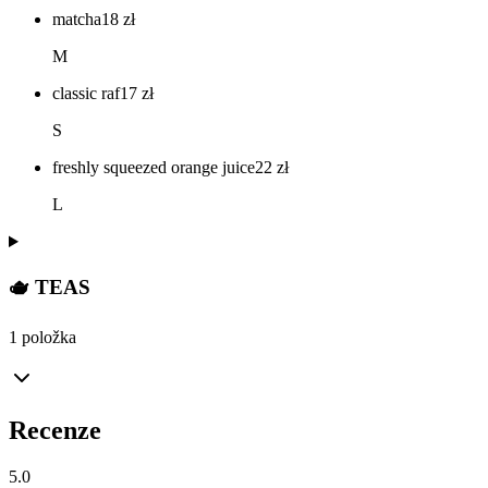
matcha
18
zł
M
classic raf
17
zł
S
freshly squeezed orange juice
22
zł
L
🫖 TEAS
1 položka
Recenze
5.0