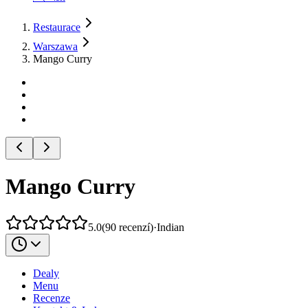
Restaurace
Warszawa
Mango Curry
Mango Curry
5.0
(
90
recenzí
)
·
Indian
Dealy
Menu
Recenze