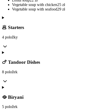
Lentil soup
22
zł
Vegetable soup with chicken
25
zł
Vegetable soup with seafood
29
zł
🥟 Starters
4 položky
🍗 Tandoor Dishes
8 položek
🥘 Biryani
5 položek