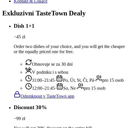
Kontakt & Lokace
Exkluzivní TasteTown Dealy
Dish 1+1
−
45
zł
Order two dishes of your choice, and you will get the cheaper
or the equally priced one for free.
Obnovuje se za 30 dní
V podniku i s sebou
11:00–21:45
·
Po, Út, St, Čt, Pá
·
pro 15 osob
12:00–21:45
·
So, Ne
·
pro 15 osob
Odemknout v TasteTown app
Discount 30%
−
99
zł