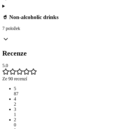
🥤 Non-alcoholic drinks
7 položek
Recenze
5.0
Ze 90 recenzí
5
87
4
2
3
1
2
0