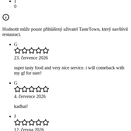
1
0
Hodnotit může pouze přihlášený uživatel TasteTown, který navštívil
restauraci.
G
23. července 2026
super tasty food and very nice service. i will comeback with
my gf for sure!
G
4. července 2026
kadhai!
J
12. června 2026