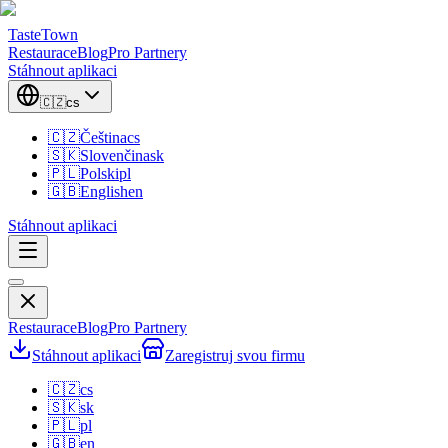
TasteTown
Restaurace
Blog
Pro Partnery
Stáhnout aplikaci
🇨🇿
cs
🇨🇿
Čeština
cs
🇸🇰
Slovenčina
sk
🇵🇱
Polski
pl
🇬🇧
English
en
Stáhnout aplikaci
Restaurace
Blog
Pro Partnery
Stáhnout aplikaci
Zaregistruj svou firmu
🇨🇿
cs
🇸🇰
sk
🇵🇱
pl
🇬🇧
en