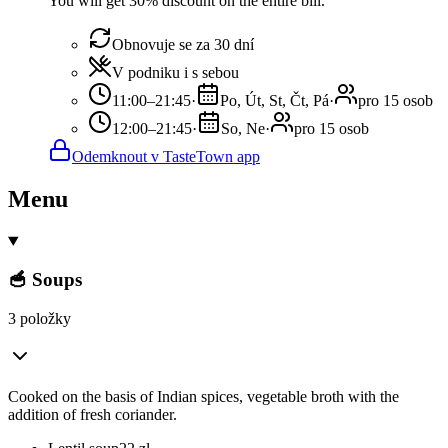
You will get 30% discount on the entire bill.
Obnovuje se za 30 dní
V podniku i s sebou
11:00–21:45
·
Po, Út, St, Čt, Pá
·
pro 15 osob
12:00–21:45
·
So, Ne
·
pro 15 osob
Odemknout v TasteTown app
Menu
🥣 Soups
3 položky
Cooked on the basis of Indian spices, vegetable broth with the
addition of fresh coriander.