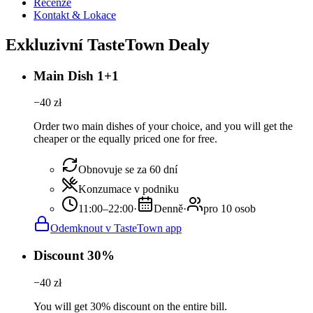
Recenze
Kontakt & Lokace
Exkluzivní TasteTown Dealy
Main Dish 1+1
−
40
zł
Order two main dishes of your choice, and you will get the
cheaper or the equally priced one for free.
Obnovuje se za 60 dní
Konzumace v podniku
11:00–22:00
·
Denně
·
pro 10 osob
Odemknout v TasteTown app
Discount 30%
−
40
zł
You will get 30% discount on the entire bill.