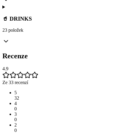
🥤 DRINKS
23 položek
Recenze
4.9
Ze 33 recenzí
5
32
4
0
3
0
2
0