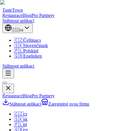
TasteTown
Restaurace
Blog
Pro Partnery
Stáhnout aplikaci
🇨🇿
cs
🇨🇿
Čeština
cs
🇸🇰
Slovenčina
sk
🇵🇱
Polski
pl
🇬🇧
English
en
Stáhnout aplikaci
Restaurace
Blog
Pro Partnery
Stáhnout aplikaci
Zaregistruj svou firmu
🇨🇿
cs
🇸🇰
sk
🇵🇱
pl
🇬🇧
en