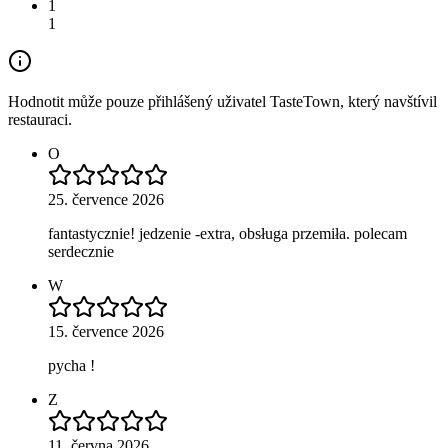
1
1
Hodnotit může pouze přihlášený uživatel TasteTown, který navštívil
restauraci.
O
25. července 2026
fantastycznie! jedzenie -extra, obsługa przemiła. polecam
serdecznie
W
15. července 2026
pycha !
Z
11. června 2026