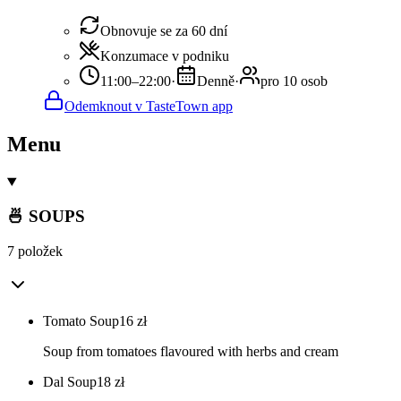
Obnovuje se za 60 dní
Konzumace v podniku
11:00–22:00
·
Denně
·
pro 10 osob
Odemknout v TasteTown app
Menu
🍜 SOUPS
7 položek
Tomato Soup
16
zł
Soup from tomatoes flavoured with herbs and cream
Dal Soup
18
zł