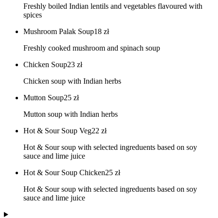
Freshly boiled Indian lentils and vegetables flavoured with
spices
Mushroom Palak Soup
18
zł
Freshly cooked mushroom and spinach soup
Chicken Soup
23
zł
Chicken soup with Indian herbs
Mutton Soup
25
zł
Mutton soup with Indian herbs
Hot & Sour Soup Veg
22
zł
Hot & Sour soup with selected ingreduents based on soy
sauce and lime juice
Hot & Sour Soup Chicken
25
zł
Hot & Sour soup with selected ingreduents based on soy
sauce and lime juice