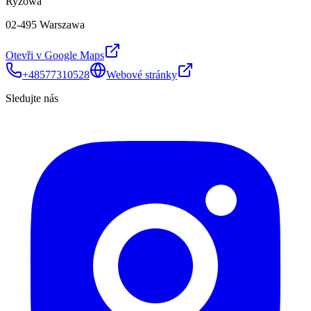
Ryżowa
02-495 Warszawa
Otevři v Google Maps
+48577310528
Webové stránky
Sledujte nás