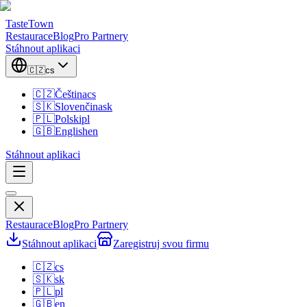
TasteTown
Restaurace
Blog
Pro Partnery
Stáhnout aplikaci
🇨🇿
cs
🇨🇿
Čeština
cs
🇸🇰
Slovenčina
sk
🇵🇱
Polski
pl
🇬🇧
English
en
Stáhnout aplikaci
Restaurace
Blog
Pro Partnery
Stáhnout aplikaci
Zaregistruj svou firmu
🇨🇿
cs
🇸🇰
sk
🇵🇱
pl
🇬🇧
en