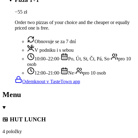
−
55
zł
Order two pizzas of your choice and the cheaper or equally
priced one is free.
Obnovuje se za 7 dní
V podniku i s sebou
10:00–22:00
·
Po, Út, St, Čt, Pá, So
·
pro 10
osob
12:00–21:00
·
Ne
·
pro 10 osob
Odemknout v TasteTown app
Menu
🍱 HUT LUNCH
4 položky