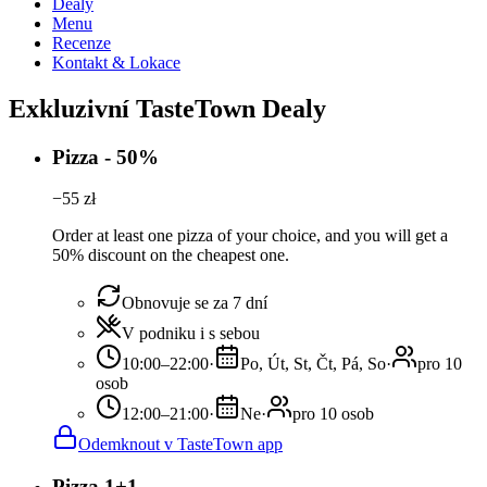
Dealy
Menu
Recenze
Kontakt & Lokace
Exkluzivní TasteTown Dealy
Pizza - 50%
−
55
zł
Order at least one pizza of your choice, and you will get a
50% discount on the cheapest one.
Obnovuje se za 7 dní
V podniku i s sebou
10:00–22:00
·
Po, Út, St, Čt, Pá, So
·
pro 10
osob
12:00–21:00
·
Ne
·
pro 10 osob
Odemknout v TasteTown app
Pizza 1+1