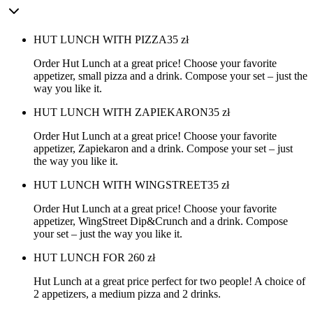
HUT LUNCH WITH PIZZA
35
zł
Order Hut Lunch at a great price! Choose your favorite
appetizer, small pizza and a drink. Compose your set – just the
way you like it.
HUT LUNCH WITH ZAPIEKARON
35
zł
Order Hut Lunch at a great price! Choose your favorite
appetizer, Zapiekaron and a drink. Compose your set – just
the way you like it.
HUT LUNCH WITH WINGSTREET
35
zł
Order Hut Lunch at a great price! Choose your favorite
appetizer, WingStreet Dip&Crunch and a drink. Compose
your set – just the way you like it.
HUT LUNCH FOR 2
60
zł
Hut Lunch at a great price perfect for two people! A choice of
2 appetizers, a medium pizza and 2 drinks.