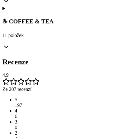
☕ COFFEE & TEA
11 položek
Recenze
4.9
Ze 207 recenzí
5
197
4
6
3
0
2