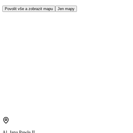
Povolit vše a zobrazit mapu
Jen mapy
Al. Jana Pawła II