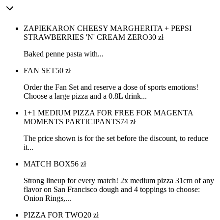
ZAPIEKARON CHEESY MARGHERITA + PEPSI
STRAWBERRIES 'N' CREAM ZERO
30
zł
Baked penne pasta with...
FAN SET
50
zł
Order the Fan Set and reserve a dose of sports emotions!
Choose a large pizza and a 0.8L drink...
1+1 MEDIUM PIZZA FOR FREE FOR MAGENTA
MOMENTS PARTICIPANTS
74
zł
The price shown is for the set before the discount, to reduce
it...
MATCH BOX
56
zł
Strong lineup for every match! 2x medium pizza 31cm of any
flavor on San Francisco dough and 4 toppings to choose:
Onion Rings,...
PIZZA FOR TWO
20
zł