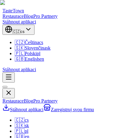
TasteTown
Restaurace
Blog
Pro Partnery
Stáhnout aplikaci
🇨🇿
cs
🇨🇿
Čeština
cs
🇸🇰
Slovenčina
sk
🇵🇱
Polski
pl
🇬🇧
English
en
Stáhnout aplikaci
Restaurace
Blog
Pro Partnery
Stáhnout aplikaci
Zaregistruj svou firmu
🇨🇿
cs
🇸🇰
sk
🇵🇱
pl
🇬🇧
en