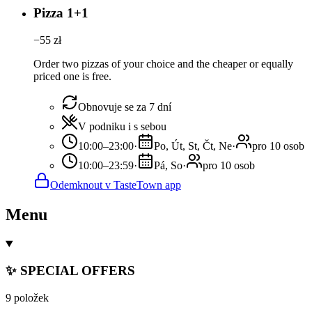
Pizza 1+1
−
55
zł
Order two pizzas of your choice and the cheaper or equally
priced one is free.
Obnovuje se za 7 dní
V podniku i s sebou
10:00–23:00
·
Po, Út, St, Čt, Ne
·
pro 10 osob
10:00–23:59
·
Pá, So
·
pro 10 osob
Odemknout v TasteTown app
Menu
✨ SPECIAL OFFERS
9 položek