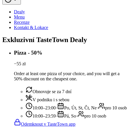
Dealy
Menu
Recenze
Kontakt & Lokace
Exkluzivní TasteTown Dealy
Pizza - 50%
−
55
zł
Order at least one pizza of your choice, and you will get a
50% discount on the cheapest one.
Obnovuje se za 7 dní
V podniku i s sebou
10:00–23:00
·
Po, Út, St, Čt, Ne
·
pro 10 osob
10:00–23:59
·
Pá, So
·
pro 10 osob
Odemknout v TasteTown app