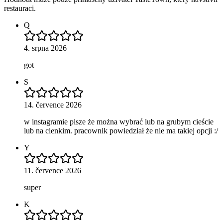
restauraci.
Q
4. srpna 2026
got
S
14. července 2026
w instagramie pisze że można wybrać lub na grubym cieście
lub na cienkim. pracownik powiedział że nie ma takiej opcji :/
Y
11. července 2026
super
K