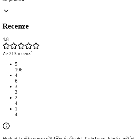
Recenze
4.8
Ze 213 recenzí
5
196
4
6
3
3
2
4
1
4
Hodnotit může pouze přihlášený uživatel TasteTown, který navštívil