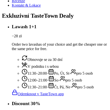
Recenze
Kontakt & Lokace
Exkluzivní TasteTown Dealy
Lawash 1+1
−
28
zł
Order two lavashas of your choice and get the cheaper one or
the same price for free.
Obnovuje se za 30 dní
V podniku i s sebou
11:30–20:00
·
Po, Út, St
·
pro 5 osob
12:00–21:00
·
So
·
pro 5 osob
11:30–21:00
·
Čt, Pá, Ne
·
pro 5 osob
Odemknout v TasteTown app
Discount 30%