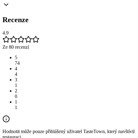
Recenze
4.9
Ze 80 recenzí
5
74
4
4
3
1
2
0
1
1
Hodnotit může pouze přihlášený uživatel TasteTown, který navštívil
restauraci.