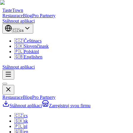
TasteTown
Restaurace
Blog
Pro Partnery
Stáhnout aplikaci
🇨🇿
cs
🇨🇿
Čeština
cs
🇸🇰
Slovenčina
sk
🇵🇱
Polski
pl
🇬🇧
English
en
Stáhnout aplikaci
Restaurace
Blog
Pro Partnery
Stáhnout aplikaci
Zaregistruj svou firmu
🇨🇿
cs
🇸🇰
sk
🇵🇱
pl
🇬🇧
en