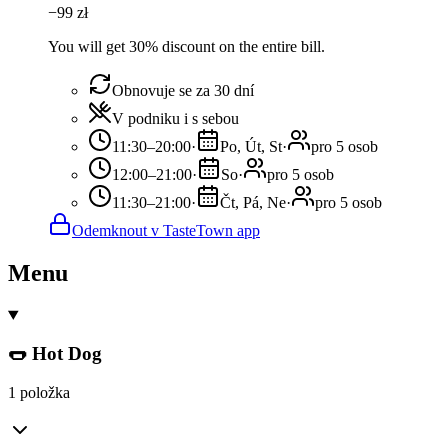
−
99
zł
You will get 30% discount on the entire bill.
Obnovuje se za 30 dní
V podniku i s sebou
11:30–20:00
·
Po, Út, St
·
pro 5 osob
12:00–21:00
·
So
·
pro 5 osob
11:30–21:00
·
Čt, Pá, Ne
·
pro 5 osob
Odemknout v TasteTown app
Menu
🌭 Hot Dog
1 položka