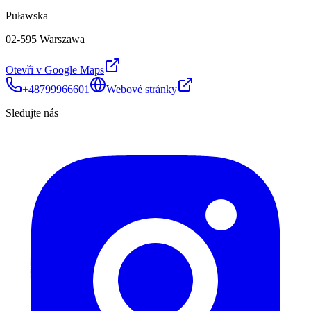
Puławska
02-595 Warszawa
Otevři v Google Maps
+48799966601
Webové stránky
Sledujte nás