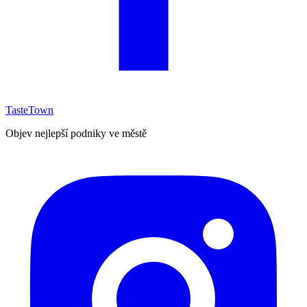
TasteTown
Objev nejlepší podniky ve městě