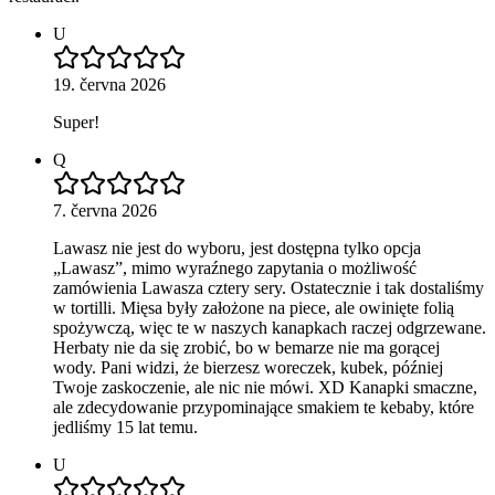
U
19. června 2026
Super!
Q
7. června 2026
Lawasz nie jest do wyboru, jest dostępna tylko opcja
„Lawasz”, mimo wyraźnego zapytania o możliwość
zamówienia Lawasza cztery sery. Ostatecznie i tak dostaliśmy
w tortilli. Mięsa były założone na piece, ale owinięte folią
spożywczą, więc te w naszych kanapkach raczej odgrzewane.
Herbaty nie da się zrobić, bo w bemarze nie ma gorącej
wody. Pani widzi, że bierzesz woreczek, kubek, później
Twoje zaskoczenie, ale nic nie mówi. XD Kanapki smaczne,
ale zdecydowanie przypominające smakiem te kebaby, które
jedliśmy 15 lat temu.
U