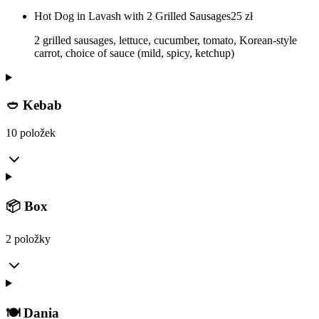
Hot Dog in Lavash with 2 Grilled Sausages
25
zł
2 grilled sausages, lettuce, cucumber, tomato, Korean-style
carrot, choice of sauce (mild, spicy, ketchup)
🥙 Kebab
10 položek
📦 Box
2 položky
🍽️ Dania