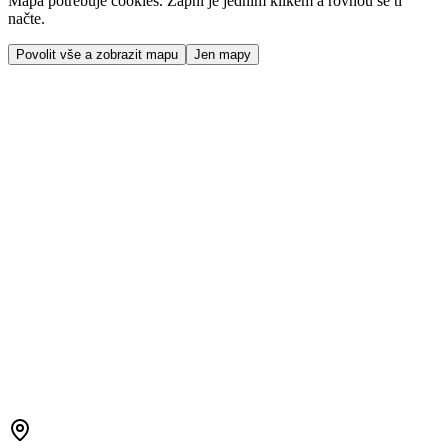
Mapa potřebuje cookies. Zapni je jedním klikem a rovnou se ti
načte.
Povolit vše a zobrazit mapu
Jen mapy