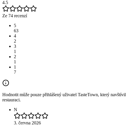
4.5
Ze 74 recenzí
5
63
4
2
3
1
2
1
1
7
Hodnotit může pouze přihlášený uživatel TasteTown, který navštívil
restauraci.
N
3. června 2026