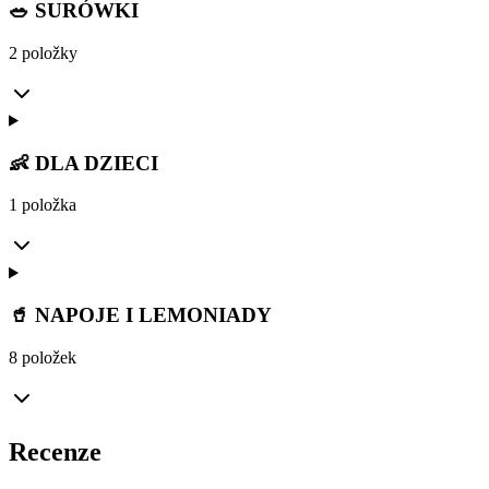
🥗 SURÓWKI
2 položky
👶 DLA DZIECI
1 položka
🥤 NAPOJE I LEMONIADY
8 položek
Recenze