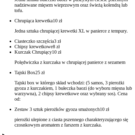
nadziewane mięsem wieprzowym oraz świeżą kolendrą lub
tofu.
Chrupiąca krewetka
10
zł
Jedna sztuka chrupiącej krewetki XL w panierce z tempury.
Ciasteczko szczęścia
3
zł
Chipsy krewetkowe
8
zł
Kurczak Chrupiący
10
zł
Polędwiczka z kurczaka w chrupiącej panierce z sezamem
Tajski Box
25
zł
Tajski box w którego skład wchodzi: (5 samos, 3 pierożki
gyoza z kurczakiem, 1 bułeczka baozi (do wyboru mięsna lub
warzywna), 2 chipsy krewetkowe oraz wybrany sos). Cena
od:
Zestaw 3 sztuk pierożków gyoza smażonych
10
zł
pierożki ulepione z ciasta pszennego charakteryzującego się
czosnkowym aromatem z farszem z kurczaka.