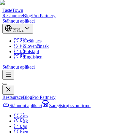
TasteTown
Restaurace
Blog
Pro Partnery
Stáhnout aplikaci
🇨🇿
cs
🇨🇿
Čeština
cs
🇸🇰
Slovenčina
sk
🇵🇱
Polski
pl
🇬🇧
English
en
Stáhnout aplikaci
Restaurace
Blog
Pro Partnery
Stáhnout aplikaci
Zaregistruj svou firmu
🇨🇿
cs
🇸🇰
sk
🇵🇱
pl
🇬🇧
en