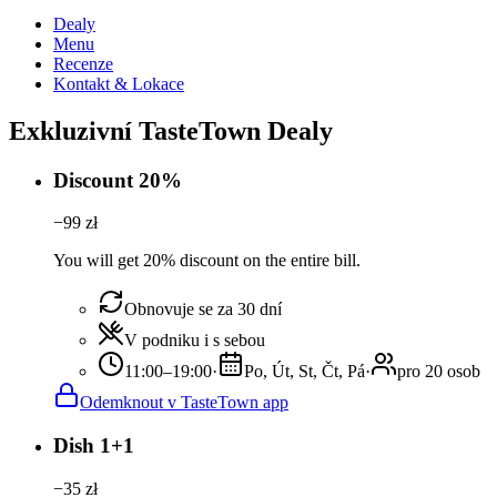
Dealy
Menu
Recenze
Kontakt & Lokace
Exkluzivní TasteTown Dealy
Discount 20%
−
99
zł
You will get 20% discount on the entire bill.
Obnovuje se za 30 dní
V podniku i s sebou
11:00–19:00
·
Po, Út, St, Čt, Pá
·
pro 20 osob
Odemknout v TasteTown app
Dish 1+1
−
35
zł