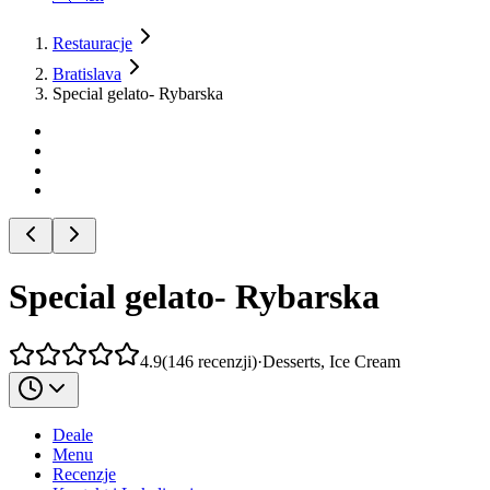
Restauracje
Bratislava
Special gelato- Rybarska
Special gelato- Rybarska
4.9
(
146
recenzji
)
·
Desserts, Ice Cream
Deale
Menu
Recenzje