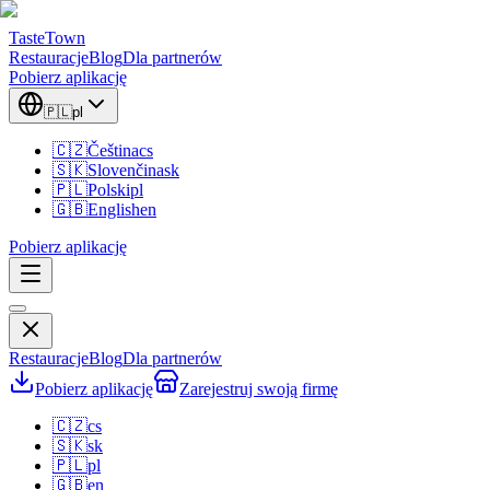
TasteTown
Restauracje
Blog
Dla partnerów
Pobierz aplikację
🇵🇱
pl
🇨🇿
Čeština
cs
🇸🇰
Slovenčina
sk
🇵🇱
Polski
pl
🇬🇧
English
en
Pobierz aplikację
Restauracje
Blog
Dla partnerów
Pobierz aplikację
Zarejestruj swoją firmę
🇨🇿
cs
🇸🇰
sk
🇵🇱
pl
🇬🇧
en