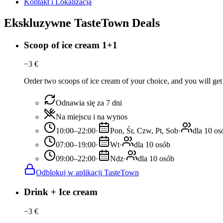
Kontakt i Lokalizacja
Ekskluzywne TasteTown Deals
Scoop of ice cream 1+1
−
3
€
Order two scoops of ice cream of your choice, and you will get 
Odnawia się za 7 dni
Na miejscu i na wynos
10:00–22:00
·
Pon, Śr, Czw, Pt, Sob
·
dla 10 os
07:00–19:00
·
Wt
·
dla 10 osób
09:00–22:00
·
Ndz
·
dla 10 osób
Odblokuj w aplikacji TasteTown
Drink + Ice cream
−
3
€