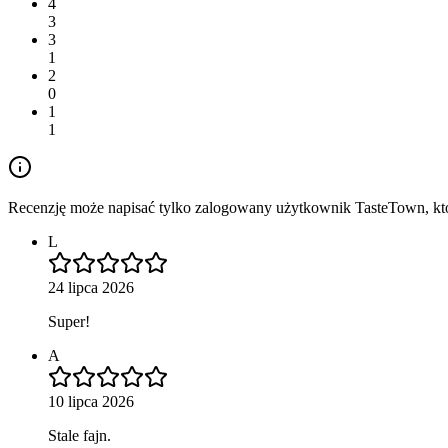
4
3
3
1
2
0
1
1
Recenzję może napisać tylko zalogowany użytkownik TasteTown, któr
L
24 lipca 2026
Super!
A
10 lipca 2026
Stale fajn.