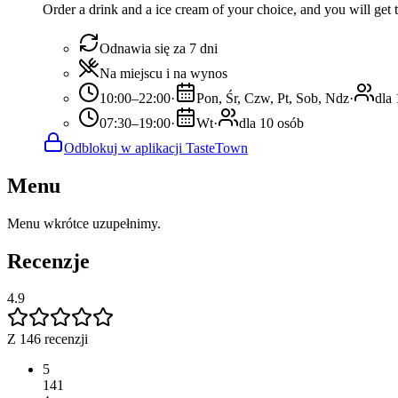
Order a drink and a ice cream of your choice, and you will get t
Odnawia się za 7 dni
Na miejscu i na wynos
10:00–22:00
·
Pon, Śr, Czw, Pt, Sob, Ndz
·
dla
07:30–19:00
·
Wt
·
dla 10 osób
Odblokuj w aplikacji TasteTown
Menu
Menu wkrótce uzupełnimy.
Recenzje
4.9
Z 146 recenzji
5
141