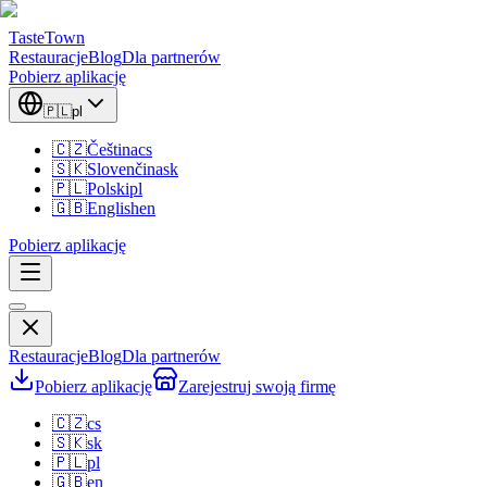
TasteTown
Restauracje
Blog
Dla partnerów
Pobierz aplikację
🇵🇱
pl
🇨🇿
Čeština
cs
🇸🇰
Slovenčina
sk
🇵🇱
Polski
pl
🇬🇧
English
en
Pobierz aplikację
Restauracje
Blog
Dla partnerów
Pobierz aplikację
Zarejestruj swoją firmę
🇨🇿
cs
🇸🇰
sk
🇵🇱
pl
🇬🇧
en