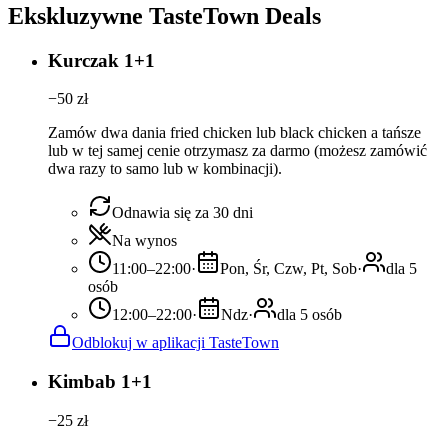
Ekskluzywne TasteTown Deals
Kurczak 1+1
−
50
zł
Zamów dwa dania fried chicken lub black chicken a tańsze
lub w tej samej cenie otrzymasz za darmo (możesz zamówić
dwa razy to samo lub w kombinacji).
Odnawia się za 30 dni
Na wynos
11:00–22:00
·
Pon, Śr, Czw, Pt, Sob
·
dla 5
osób
12:00–22:00
·
Ndz
·
dla 5 osób
Odblokuj w aplikacji TasteTown
Kimbab 1+1
−
25
zł