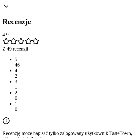
Recenzje
4.9
Z 49 recenzji
5
46
4
2
3
1
2
0
1
0
Recenzję może napisać tylko zalogowany użytkownik TasteTown,