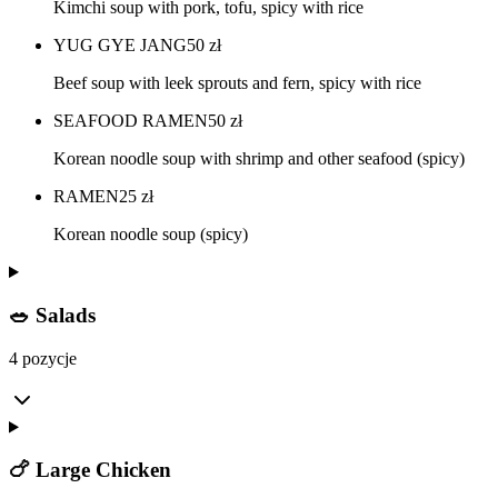
Kimchi soup with pork, tofu, spicy with rice
YUG GYE JANG
50
zł
Beef soup with leek sprouts and fern, spicy with rice
SEAFOOD RAMEN
50
zł
Korean noodle soup with shrimp and other seafood (spicy)
RAMEN
25
zł
Korean noodle soup (spicy)
🥗 Salads
4 pozycje
🍗 Large Chicken