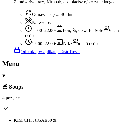
Zamów dwa razy Kimbab, a zapłacisz tylko za jednego.
Odnawia się za 30 dni
Na wynos
11:00–22:00
·
Pon, Śr, Czw, Pt, Sob
·
dla 5
osób
12:00–22:00
·
Ndz
·
dla 5 osób
Odblokuj w aplikacji TasteTown
Menu
🥣 Soups
4 pozycje
KIM CHI JJIGAE
50
zł