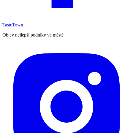
TasteTown
Objev nejlepší podniky ve městě