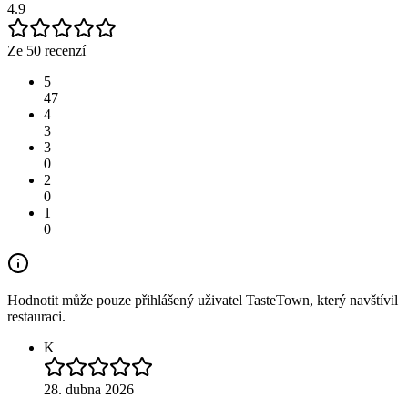
4.9
Ze 50 recenzí
5
47
4
3
3
0
2
0
1
0
Hodnotit může pouze přihlášený uživatel TasteTown, který navštívil
restauraci.
K
28. dubna 2026