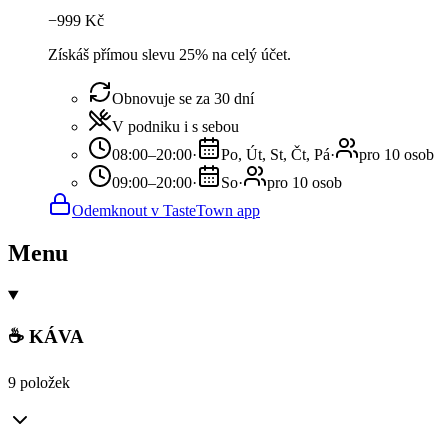
−
999
Kč
Získáš přímou slevu 25% na celý účet.
Obnovuje se za 30 dní
V podniku i s sebou
08:00–20:00
·
Po, Út, St, Čt, Pá
·
pro 10 osob
09:00–20:00
·
So
·
pro 10 osob
Odemknout v TasteTown app
Menu
☕️ KÁVA
9 položek