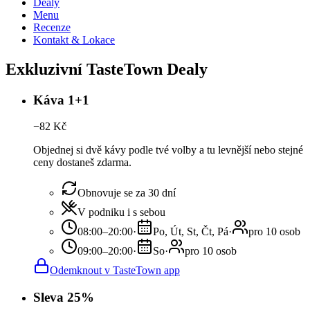
Dealy
Menu
Recenze
Kontakt & Lokace
Exkluzivní TasteTown Dealy
Káva 1+1
−
82
Kč
Objednej si dvě kávy podle tvé volby a tu levnější nebo stejné
ceny dostaneš zdarma.
Obnovuje se za 30 dní
V podniku i s sebou
08:00–20:00
·
Po, Út, St, Čt, Pá
·
pro 10 osob
09:00–20:00
·
So
·
pro 10 osob
Odemknout v TasteTown app
Sleva 25%