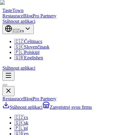
TasteTown
Restaurace
Blog
Pro Partnery
Stáhnout aplikaci
🇨🇿
cs
🇨🇿
Čeština
cs
🇸🇰
Slovenčina
sk
🇵🇱
Polski
pl
🇬🇧
English
en
Stáhnout aplikaci
Restaurace
Blog
Pro Partnery
Stáhnout aplikaci
Zaregistruj svou firmu
🇨🇿
cs
🇸🇰
sk
🇵🇱
pl
🇬🇧
en