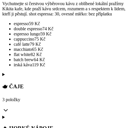
Vychutnejte si čerstvou výběrovou kávu z oblíbené lokální pražírny
Kikita kafe, kde praží kávu srdcem, rozumem a s respektem k lidem,
kteří ji pěstují. shot espressa: 30, ovesné mléko: bez příplatku
espresso
59
Kč
double espresso
74
Kč
espresso lungo
59
Kč
cappuccino
75
Kč
café latte
79
Kč
macchiato
65
Kč
flat white
82
Kč
batch brew
64
Kč
irská káva
119
Kč
🫖 ČAJE
3 položky