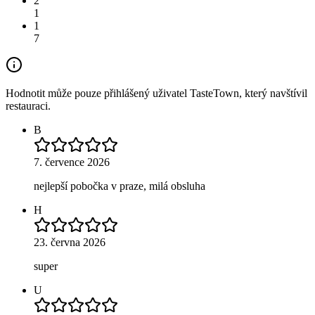
2
1
1
7
Hodnotit může pouze přihlášený uživatel TasteTown, který navštívil
restauraci.
B
7. července 2026
nejlepší pobočka v praze, milá obsluha
H
23. června 2026
super
U