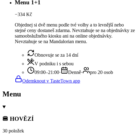
Menu 1+1
−
334
Kč
Objednej si dvě menu podle tvé volby a to levnější nebo
stejné ceny dostaneš zdarma. Nevztahuje se na objednávky ze
samoobslužného kiosku ani na online objednávky.
Nevztahuje se na Mandalorian menu.
Obnovuje se za 14 dní
V podniku i s sebou
09:00–21:00
·
Denně
·
pro 20 osob
Odemknout v TasteTown app
Menu
🍔 HOVĚZÍ
30 položek