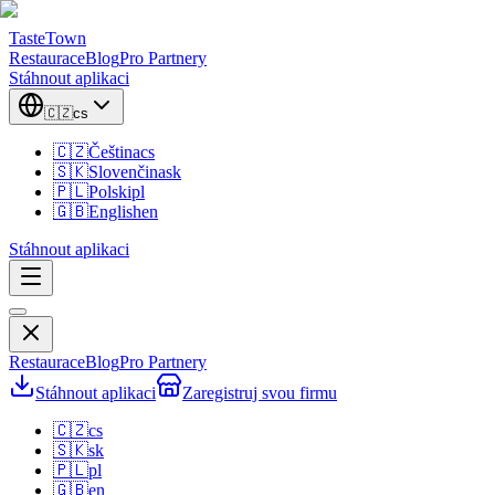
TasteTown
Restaurace
Blog
Pro Partnery
Stáhnout aplikaci
🇨🇿
cs
🇨🇿
Čeština
cs
🇸🇰
Slovenčina
sk
🇵🇱
Polski
pl
🇬🇧
English
en
Stáhnout aplikaci
Restaurace
Blog
Pro Partnery
Stáhnout aplikaci
Zaregistruj svou firmu
🇨🇿
cs
🇸🇰
sk
🇵🇱
pl
🇬🇧
en