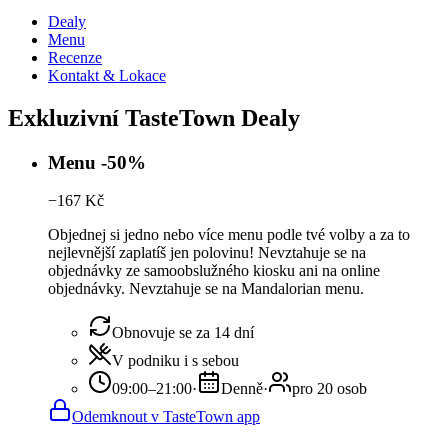
Dealy
Menu
Recenze
Kontakt & Lokace
Exkluzivní TasteTown Dealy
Menu -50%
−
167
Kč
Objednej si jedno nebo více menu podle tvé volby a za to
nejlevnější zaplatíš jen polovinu! Nevztahuje se na
objednávky ze samoobslužného kiosku ani na online
objednávky. Nevztahuje se na Mandalorian menu.
Obnovuje se za 14 dní
V podniku i s sebou
09:00–21:00
·
Denně
·
pro 20 osob
Odemknout v TasteTown app