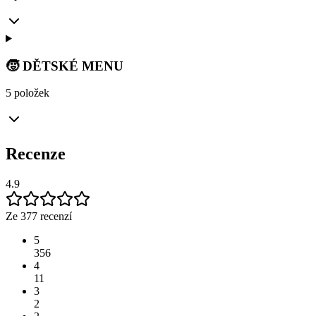
🧒 DĚTSKÉ MENU
5 položek
Recenze
4.9
Ze 377 recenzí
5
356
4
11
3
2