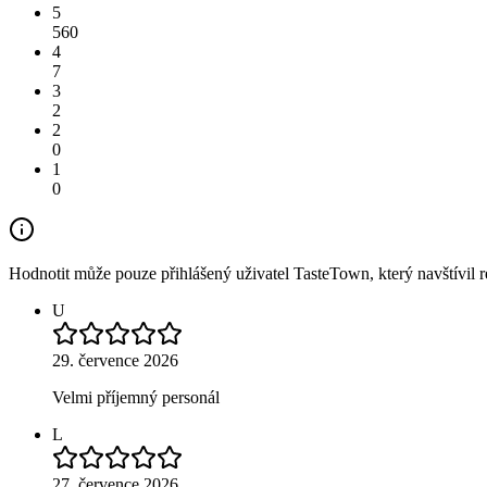
5
560
4
7
3
2
2
0
1
0
Hodnotit může pouze přihlášený uživatel TasteTown, který navštívil re
U
29. července 2026
Velmi příjemný personál
L
27. července 2026