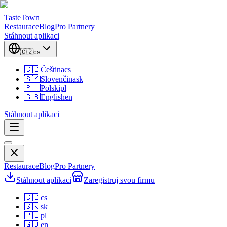
TasteTown
Restaurace
Blog
Pro Partnery
Stáhnout aplikaci
🇨🇿
cs
🇨🇿
Čeština
cs
🇸🇰
Slovenčina
sk
🇵🇱
Polski
pl
🇬🇧
English
en
Stáhnout aplikaci
Restaurace
Blog
Pro Partnery
Stáhnout aplikaci
Zaregistruj svou firmu
🇨🇿
cs
🇸🇰
sk
🇵🇱
pl
🇬🇧
en