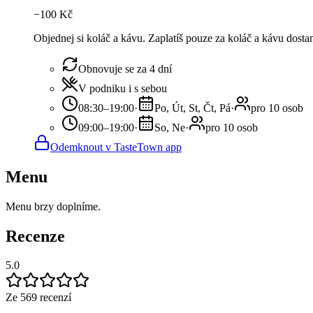
−
100
Kč
Objednej si koláč a kávu. Zaplatíš pouze za koláč a kávu dosta
Obnovuje se za 4 dní
V podniku i s sebou
08:30–19:00
·
Po, Út, St, Čt, Pá
·
pro 10 osob
09:00–19:00
·
So, Ne
·
pro 10 osob
Odemknout v TasteTown app
Menu
Menu brzy doplníme.
Recenze
5.0
Ze 569 recenzí