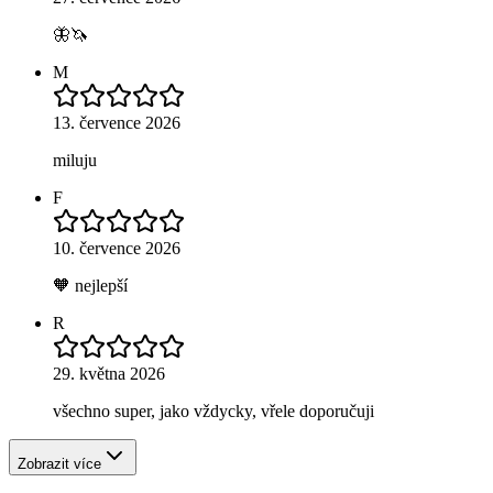
🦋🦄
M
13. července 2026
miluju
F
10. července 2026
🧡 nejlepší
R
29. května 2026
všechno super, jako vždycky, vřele doporučuji
Zobrazit více