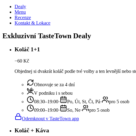
Dealy
Menu
Recenze
Kontakt & Lokace
Exkluzivní TasteTown Dealy
Koláč 1+1
−
60
Kč
Objednej si dvakrát koláč podle tvé volby a ten levnější nebo s
Obnovuje se za 4 dní
V podniku i s sebou
08:30–19:00
·
Po, Út, St, Čt, Pá
·
pro 5 osob
09:00–19:00
·
So, Ne
·
pro 5 osob
Odemknout v TasteTown app
Koláč + Káva