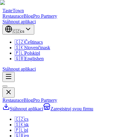
TasteTown
Restaurace
Blog
Pro Partnery
Stáhnout aplikaci
🇨🇿
cs
🇨🇿
Čeština
cs
🇸🇰
Slovenčina
sk
🇵🇱
Polski
pl
🇬🇧
English
en
Stáhnout aplikaci
Restaurace
Blog
Pro Partnery
Stáhnout aplikaci
Zaregistruj svou firmu
🇨🇿
cs
🇸🇰
sk
🇵🇱
pl
🇬🇧
en