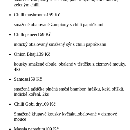
zeleným chilli
Chilli mushrooms
159
Kč
smažené obalované žampiony s chilli papričkami
Chilli paneer
169
Kč
indický obalovaný smažený sýr s chilli papričkami
Onion Bhaji
139
Kč
kousky smažené cibule, obalené v těstíčku z cizrnové mouky,
4ks
Samosa
159
Kč
smažená taštička plněná směsí brambor, hrášku, kešů oříšků,
indické koření, 2ks
Chilli Gobi dry
169
Kč
Smažené,křupavé kousky květáku,obalované v cizrnové
mouce
Masala papadum
109
Kč