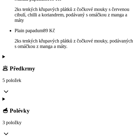
2ks tenkých křupavých plátků z čočkové mouky s červenou
cibulí, chilli a koriandrem, podávaný s omáčkou z manga a
máty
Plain papadum
89
Kč
2ks tenkých křupavých plátků z čočkové mouky, podávaných
s omáčkou z manga a máty.
🥟 Předkrmy
5 položek
🥣 Polévky
3 položky