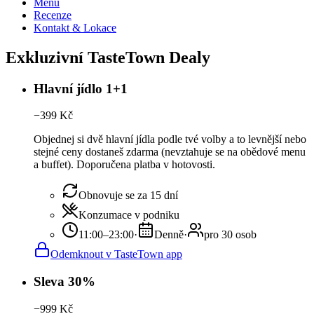
Menu
Recenze
Kontakt & Lokace
Exkluzivní TasteTown Dealy
Hlavní jídlo 1+1
−
399
Kč
Objednej si dvě hlavní jídla podle tvé volby a to levnější nebo
stejné ceny dostaneš zdarma (nevztahuje se na obědové menu
a buffet). Doporučena platba v hotovosti.
Obnovuje se za 15 dní
Konzumace v podniku
11:00–23:00
·
Denně
·
pro 30 osob
Odemknout v TasteTown app
Sleva 30%
−
999
Kč