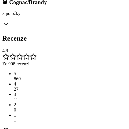
🥃 Cognac/Brandy
3 položky
Recenze
4.9
Ze 908 recenzí
5
869
4
27
3
11
2
0
1
1