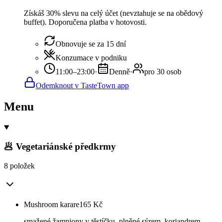
Získáš 30% slevu na celý účet (nevztahuje se na obědový
buffet). Doporučena platba v hotovosti.
Obnovuje se za 15 dní
Konzumace v podniku
11:00–23:00
·
Denně
·
pro 30 osob
Odemknout v TasteTown app
Menu
🥟 Vegetariánské předkrmy
8 položek
Mushroom karare
165
Kč
smažené žampiony v těstíčku, plněné sýrem, koriandrem,