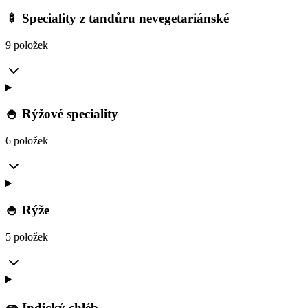
🍢 Speciality z tandůru nevegetariánské
9 položek
🍚 Rýžové speciality
6 položek
🍚 Rýže
5 položek
🫓 Indický chléb