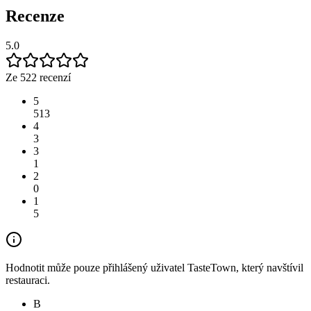
Recenze
5.0
Ze 522 recenzí
5
513
4
3
3
1
2
0
1
5
Hodnotit může pouze přihlášený uživatel TasteTown, který navštívil
restauraci.
B