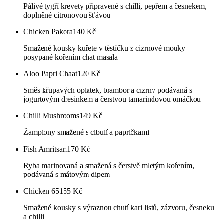
Pálivé tygří krevety připravené s chilli, pepřem a česnekem,
doplněné citronovou šťávou
Chicken Pakora
140
Kč
Smažené kousky kuřete v těstíčku z cizrnové mouky
posypané kořením chat masala
Aloo Papri Chaat
120
Kč
Směs křupavých oplatek, brambor a cizrny podávaná s
jogurtovým dresinkem a čerstvou tamarindovou omáčkou
Chilli Mushrooms
149
Kč
Žampiony smažené s cibulí a papričkami
Fish Amritsari
170
Kč
Ryba marinovaná a smažená s čerstvě mletým kořením,
podávaná s mátovým dipem
Chicken 65
155
Kč
Smažené kousky s výraznou chutí kari listů, zázvoru, česneku
a chilli