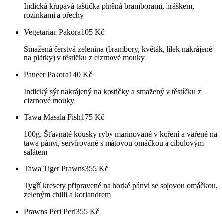
Indická křupavá taštička plněná bramborami, hráškem,
rozinkami a ořechy
Vegetarian Pakora
105
Kč
Smažená čerstvá zelenina (brambory, květák, lilek nakrájené
na plátky) v těstíčku z cizrnové mouky
Paneer Pakora
140
Kč
Indický sýr nakrájený na kostičky a smažený v těstíčku z
cizrnové mouky
Tawa Masala Fish
175
Kč
100g. Šťavnaté kousky ryby marinované v koření a vařené na
tawa pánvi, servírované s mátovou omáčkou a cibulovým
salátem
Tawa Tiger Prawns
355
Kč
Tygří krevety připravené na horké pánvi se sojovou omáčkou,
zeleným chilli a koriandrem
Prawns Peri Peri
355
Kč