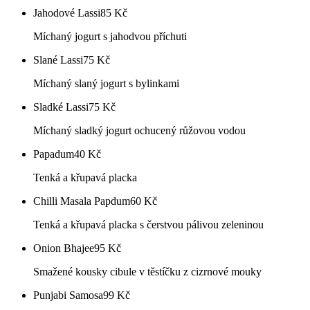
Jahodové Lassi
85
Kč
Míchaný jogurt s jahodvou příchuti
Slané Lassi
75
Kč
Míchaný slaný jogurt s bylinkami
Sladké Lassi
75
Kč
Míchaný sladký jogurt ochucený růžovou vodou
Papadum
40
Kč
Tenká a křupavá placka
Chilli Masala Papdum
60
Kč
Tenká a křupavá placka s čerstvou pálivou zeleninou
Onion Bhajee
95
Kč
Smažené kousky cibule v těstíčku z cizrnové mouky
Punjabi Samosa
99
Kč