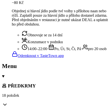
−
80
Kč
Objednej si hlavní jídlo podle tvé volby s přílohou naan nebo
rýží. Zaplatíš pouze za hlavní jídlo a přílohu dostaneš zdarma.
Před objednáním v restauraci je nutné ukázat DEAL a uplatnit
ho před obsluhou.
Obnovuje se za 14 dní
Konzumace v podniku
14:00–22:00
·
Po, Út, St, Čt, Pá
·
pro 20 osob
Odemknout v TasteTown app
Menu
🥟 PŘEDKRMY
18 položek