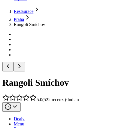
Restaurace
Praha
Rangoli Smíchov
Rangoli Smíchov
5.0
(
522
recenzí
)
·
Indian
Dealy
Menu