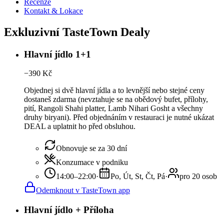
Recenze
Kontakt & Lokace
Exkluzivní TasteTown Dealy
Hlavní jídlo 1+1
−
390
Kč
Objednej si dvě hlavní jídla a to levnější nebo stejné ceny
dostaneš zdarma (nevztahuje se na obědový bufet, přílohy,
pití, Rangoli Shahi platter, Lamb Nihari Gosht a všechny
druhy biryani). Před objednáním v restauraci je nutné ukázat
DEAL a uplatnit ho před obsluhou.
Obnovuje se za 30 dní
Konzumace v podniku
14:00–22:00
·
Po, Út, St, Čt, Pá
·
pro 20 osob
Odemknout v TasteTown app
Hlavní jídlo + Příloha