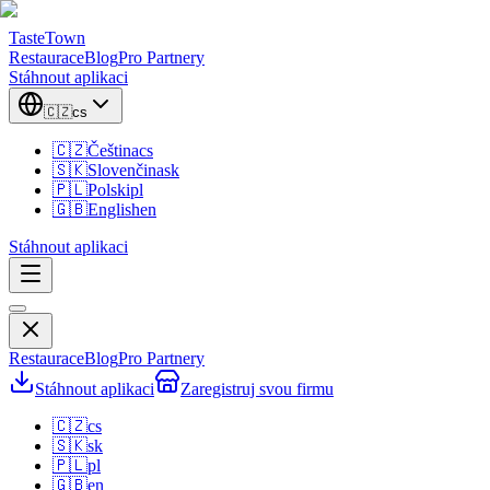
TasteTown
Restaurace
Blog
Pro Partnery
Stáhnout aplikaci
🇨🇿
cs
🇨🇿
Čeština
cs
🇸🇰
Slovenčina
sk
🇵🇱
Polski
pl
🇬🇧
English
en
Stáhnout aplikaci
Restaurace
Blog
Pro Partnery
Stáhnout aplikaci
Zaregistruj svou firmu
🇨🇿
cs
🇸🇰
sk
🇵🇱
pl
🇬🇧
en