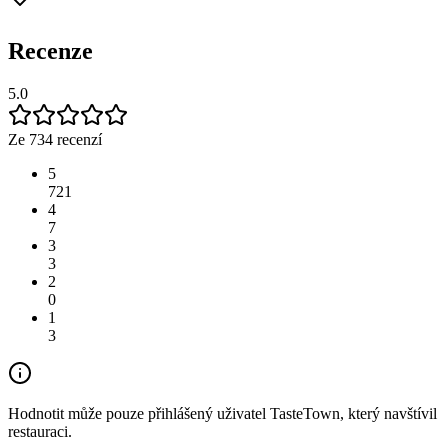
Recenze
5.0
Ze 734 recenzí
5
721
4
7
3
3
2
0
1
3
Hodnotit může pouze přihlášený uživatel TasteTown, který navštívil
restauraci.