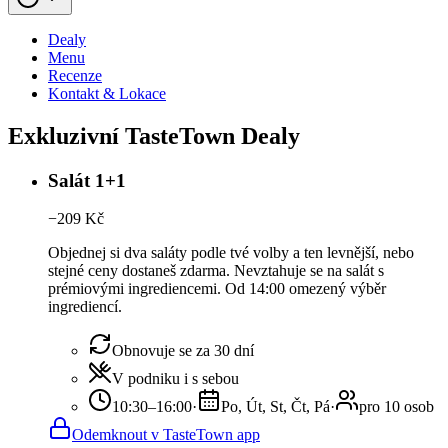
Dealy
Menu
Recenze
Kontakt & Lokace
Exkluzivní TasteTown Dealy
Salát 1+1
−
209
Kč
Objednej si dva saláty podle tvé volby a ten levnější, nebo
stejné ceny dostaneš zdarma. Nevztahuje se na salát s
prémiovými ingrediencemi. Od 14:00 omezený výběr
ingrediencí.
Obnovuje se za 30 dní
V podniku i s sebou
10:30–16:00
·
Po, Út, St, Čt, Pá
·
pro 10 osob
Odemknout v TasteTown app