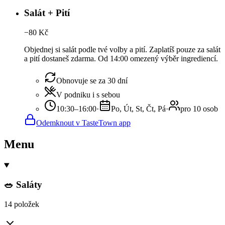
Salát + Pití
−
80
Kč
Objednej si salát podle tvé volby a pití. Zaplatíš pouze za salát
a pití dostaneš zdarma. Od 14:00 omezený výběr ingrediencí.
Obnovuje se za 30 dní
V podniku i s sebou
10:30–16:00
·
Po, Út, St, Čt, Pá
·
pro 10 osob
Odemknout v TasteTown app
Menu
🥗 Saláty
14 položek