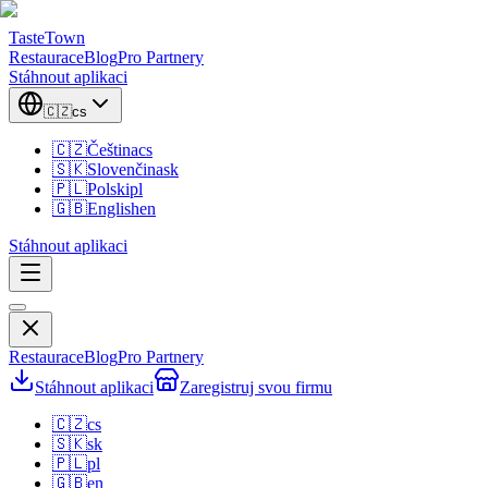
TasteTown
Restaurace
Blog
Pro Partnery
Stáhnout aplikaci
🇨🇿
cs
🇨🇿
Čeština
cs
🇸🇰
Slovenčina
sk
🇵🇱
Polski
pl
🇬🇧
English
en
Stáhnout aplikaci
Restaurace
Blog
Pro Partnery
Stáhnout aplikaci
Zaregistruj svou firmu
🇨🇿
cs
🇸🇰
sk
🇵🇱
pl
🇬🇧
en