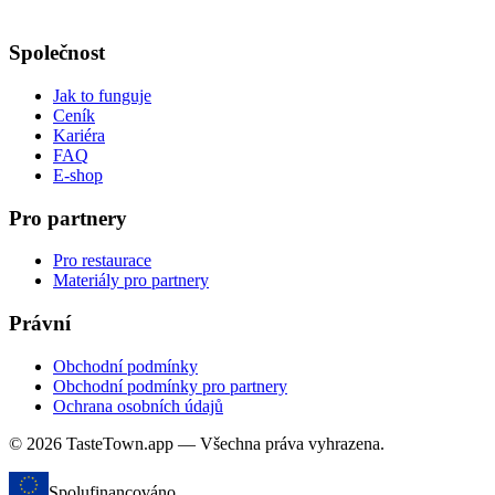
Společnost
Jak to funguje
Ceník
Kariéra
FAQ
E-shop
Pro partnery
Pro restaurace
Materiály pro partnery
Právní
Obchodní podmínky
Obchodní podmínky pro partnery
Ochrana osobních údajů
© 2026 TasteTown.app — Všechna práva vyhrazena.
Spolufinancováno