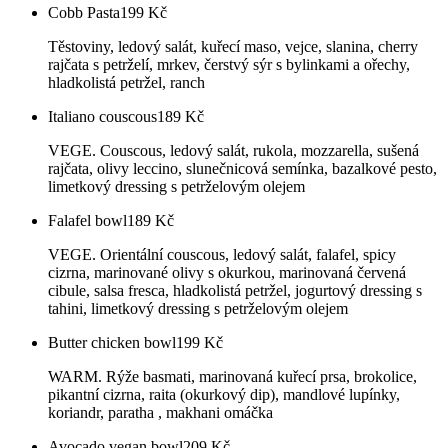
Cobb Pasta
199
Kč
Těstoviny, ledový salát, kuřecí maso, vejce, slanina, cherry
rajčata s petrželí, mrkev, čerstvý sýr s bylinkami a ořechy,
hladkolistá petržel, ranch
Italiano couscous
189
Kč
VEGE. Couscous, ledový salát, rukola, mozzarella, sušená
rajčata, olivy leccino, slunečnicová semínka, bazalkové pesto,
limetkový dressing s petrželovým olejem
Falafel bowl
189
Kč
VEGE. Orientální couscous, ledový salát, falafel, spicy
cizrna, marinované olivy s okurkou, marinovaná červená
cibule, salsa fresca, hladkolistá petržel, jogurtový dressing s
tahini, limetkový dressing s petrželovým olejem
Butter chicken bowl
199
Kč
WARM. Rýže basmati, marinovaná kuřecí prsa, brokolice,
pikantní cizrna, raita (okurkový dip), mandlové lupínky,
koriandr, paratha , makhani omáčka
Avocado vegan bowl
209
Kč