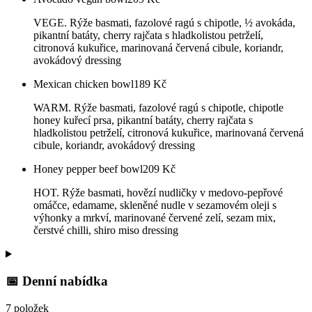
VEGE. Rýže basmati, fazolové ragú s chipotle, ½ avokáda,
pikantní batáty, cherry rajčata s hladkolistou petrželí,
citronová kukuřice, marinovaná červená cibule, koriandr,
avokádový dressing
Mexican chicken bowl
189
Kč
WARM. Rýže basmati, fazolové ragú s chipotle, chipotle
honey kuřecí prsa, pikantní batáty, cherry rajčata s
hladkolistou petrželí, citronová kukuřice, marinovaná červená
cibule, koriandr, avokádový dressing
Honey pepper beef bowl
209
Kč
HOT. Rýže basmati, hovězí nudličky v medovo-pepřové
omáčce, edamame, skleněné nudle v sezamovém oleji s
výhonky a mrkví, marinované červené zelí, sezam mix,
čerstvé chilli, shiro miso dressing
📅 Denní nabídka
7 položek