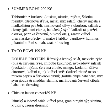
SUMMER BOWL
209
Kč
Tabbouleh z kuskusu (kuskus, okurka, rajčata, šalotka,
rozinky, citronová šťáva, máta), mix salátů, cherry rajčata s
hladkolistou petrželí, marinované olivy s okurkou, salátek z
cizrny (pikantní cizrna, balkánský sýr, hladkolistá petržel,
okurka, paprika červená, olivový olej), zaatar kuřecí
prsa,vlašské ořechy, granátové jablko, paprikový hummus,
pikantní koření sumah, zaatar dressing
TACO BOWL
199
Kč
DOUBLE PROTEIN. Římský a ledový salát, mexická rýže
(bílá & červená rýže, chipotle kukuřice), avokádový salátek
(avokádo, rajčata, červená cibule, mango, koriandr, šťáva
citronová, koření tajin), kuřecí směs (kuřecí trhané maso s
mixem paprik a červenou cibulí) ,tortilla chips habanero, mix
sýru gouda & cheddar, slanina, marinovaná červená cibule,
habanero dressing
Chicken bacon caesar
189
Kč
Římský a ledový salát, kuřecí prsa, gran biraghi sýr, slanina,
krutony, caesar dressing