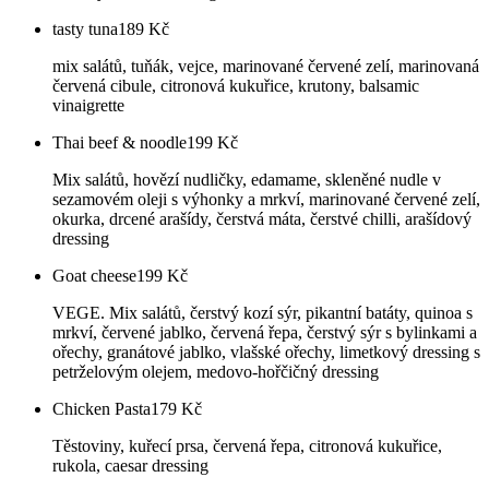
tasty tuna
189
Kč
mix salátů, tuňák, vejce, marinované červené zelí, marinovaná
červená cibule, citronová kukuřice, krutony, balsamic
vinaigrette
Thai beef & noodle
199
Kč
Mix salátů, hovězí nudličky, edamame, skleněné nudle v
sezamovém oleji s výhonky a mrkví, marinované červené zelí,
okurka, drcené arašídy, čerstvá máta, čerstvé chilli, arašídový
dressing
Goat cheese
199
Kč
VEGE. Mix salátů, čerstvý kozí sýr, pikantní batáty, quinoa s
mrkví, červené jablko, červená řepa, čerstvý sýr s bylinkami a
ořechy, granátové jablko, vlašské ořechy, limetkový dressing s
petrželovým olejem, medovo-hořčičný dressing
Chicken Pasta
179
Kč
Těstoviny, kuřecí prsa, červená řepa, citronová kukuřice,
rukola, caesar dressing