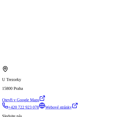
U Trezorky
15800 Praha
Otevři v Google Maps
+420 722 923 078
Webové stránky
Sledujte nás