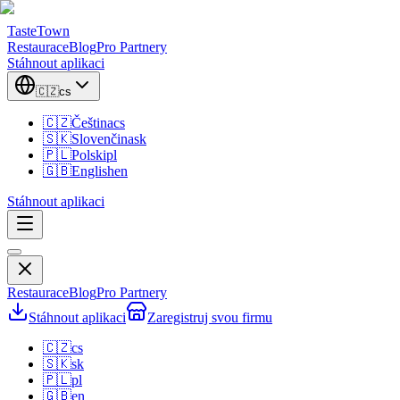
TasteTown
Restaurace
Blog
Pro Partnery
Stáhnout aplikaci
🇨🇿
cs
🇨🇿
Čeština
cs
🇸🇰
Slovenčina
sk
🇵🇱
Polski
pl
🇬🇧
English
en
Stáhnout aplikaci
Restaurace
Blog
Pro Partnery
Stáhnout aplikaci
Zaregistruj svou firmu
🇨🇿
cs
🇸🇰
sk
🇵🇱
pl
🇬🇧
en