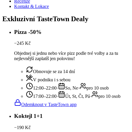
Recenze
Kontakt & Lokace
Exkluzivní TasteTown Dealy
Pizza -50%
−
245
Kč
Objednej si jednu nebo více pizz podle tvé volby a za tu
nejlevnější zaplatíš jen polovinu!
Obnovuje se za 14 dní
V podniku i s sebou
12:00–22:00
·
So, Ne
·
pro 10 osob
17:00–22:00
·
Út, St, Čt, Pá
·
pro 10 osob
Odemknout v TasteTown app
Koktejl 1+1
−
190
Kč