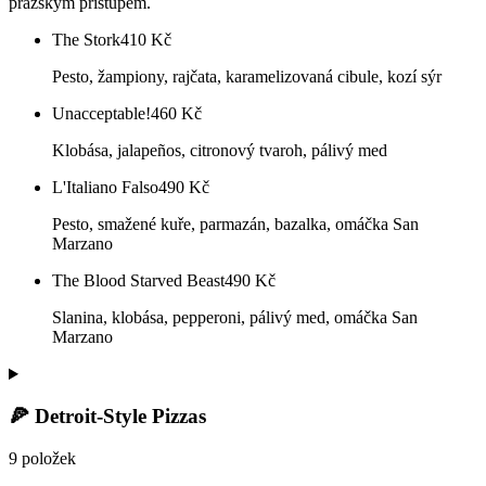
pražským přístupem.
The Stork
410
Kč
Pesto, žampiony, rajčata, karamelizovaná cibule, kozí sýr
Unacceptable!
460
Kč
Klobása, jalapeños, citronový tvaroh, pálivý med
L'Italiano Falso
490
Kč
Pesto, smažené kuře, parmazán, bazalka, omáčka San
Marzano
The Blood Starved Beast
490
Kč
Slanina, klobása, pepperoni, pálivý med, omáčka San
Marzano
🍕 Detroit-Style Pizzas
9 položek