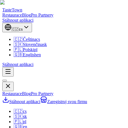
TasteTown
Restaurace
Blog
Pro Partnery
Stáhnout aplikaci
🇨🇿
cs
🇨🇿
Čeština
cs
🇸🇰
Slovenčina
sk
🇵🇱
Polski
pl
🇬🇧
English
en
Stáhnout aplikaci
Restaurace
Blog
Pro Partnery
Stáhnout aplikaci
Zaregistruj svou firmu
🇨🇿
cs
🇸🇰
sk
🇵🇱
pl
🇬🇧
en