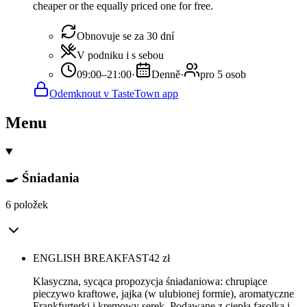
cheaper or the equally priced one for free.
Obnovuje se za 30 dní
V podniku i s sebou
09:00–21:00
·
Denně
·
pro 5 osob
Odemknout v TasteTown app
Menu
🍳 Śniadania
6 položek
ENGLISH BREAKFAST
42
zł
Klasyczna, sycąca propozycja śniadaniowa: chrupiące
pieczywo kraftowe, jajka (w ulubionej formie), aromatyczne
Frankfurterki i kremowy serek. Podawane z ciepłą fasolką i