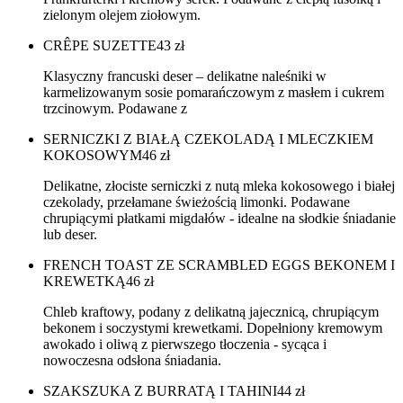
zielonym olejem ziołowym.
CRÊPE SUZETTE
43
zł
Klasyczny francuski deser – delikatne naleśniki w
karmelizowanym sosie pomarańczowym z masłem i cukrem
trzcinowym. Podawane z
SERNICZKI Z BIAŁĄ CZEKOLADĄ I MLECZKIEM
KOKOSOWYM
46
zł
Delikatne, złociste serniczki z nutą mleka kokosowego i białej
czekolady, przełamane świeżością limonki. Podawane
chrupiącymi płatkami migdałów - idealne na słodkie śniadanie
lub deser.
FRENCH TOAST ZE SCRAMBLED EGGS BEKONEM I
KREWETKĄ
46
zł
Chleb kraftowy, podany z delikatną jajecznicą, chrupiącym
bekonem i soczystymi krewetkami. Dopełniony kremowym
awokado i oliwą z pierwszego tłoczenia - sycąca i
nowoczesna odsłona śniadania.
SZAKSZUKA Z BURRATĄ I TAHINI
44
zł