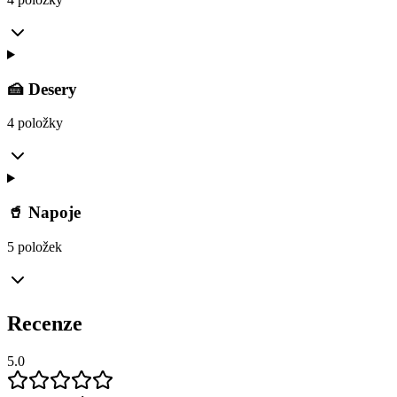
🍰 Desery
4 položky
🥤 Napoje
5 položek
Recenze
5.0