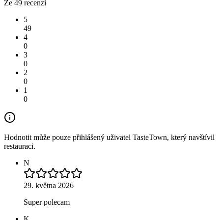
Ze 49 recenzí
5
49
4
0
3
0
2
0
1
0
Hodnotit může pouze přihlášený uživatel TasteTown, který navštívil
restauraci.
N
29. května 2026
Super polecam
K