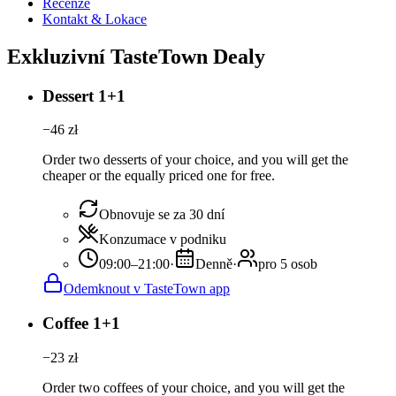
Recenze
Kontakt & Lokace
Exkluzivní TasteTown Dealy
Dessert 1+1
−
46
zł
Order two desserts of your choice, and you will get the
cheaper or the equally priced one for free.
Obnovuje se za 30 dní
Konzumace v podniku
09:00–21:00
·
Denně
·
pro 5 osob
Odemknout v TasteTown app
Coffee 1+1
−
23
zł
Order two coffees of your choice, and you will get the