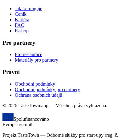
Jak to funguje
Ceník
Kariéra
FAQ
E-shop
Pro partnery
Pro restaurace
Materiály pro partnery
Právní
Obchodní podmínky
Obchodní podmínky pro partnery
Ochrana osobních údajů
© 2026 TasteTown.app — Všechna práva vyhrazena.
Spolufinancováno
Evropskou unií
Projekt TasteTown — Odborné služby pro start-upy (reg. č.