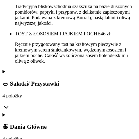
Tradycyjna bliskowschodnia szakszuka na bazie duszonych
pomidorów, papryki i przypraw, z delikatnie zapieczonymi
jajkami. Podawana z kremową Burratą, pastą tahini i oliwą
najwyższej jakości.
TOST Z ŁOSOSIEM I JAJKIEM POCHE
46
zł
Ręcznie przygotowany tost na kraftowym pieczywie z
kremowym serem śmietankowym, wędzonym łososiem i
jajkiem poche. Całość wykończona sosem holenderskim i
oliwą z oliwek.
🥗 Sałatki/ Przystawki
4 položky
🍝 Dania Główne
4 položky