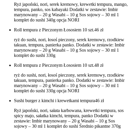
Ryż japoński, nori, serek kremowy, krewetki tempura, mango,
tempura, panko, sos kabayaki Dodatki w zestawie: Imbir
marynowany – 20 g Wasabi – 10 g Sos sojowy – 30 ml 1
komplet do sushi 340g opcja NORI
Roll tempura z Pieczonym Łososiem 10 szt.
46
zł
ryż do sushi, nori, łosoś pieczony, serek kremowy, rzodkiew
takuan, tempura, panierka panko. Dodatki w zestawie: Imbir
marynowany – 20 g Wasabi – 10 g Sos sojowy – 30 ml 1
komplet do sushi 330g
Roll tempura z Pieczonym Łososiem 10 szt.
48
zł
ryż do sushi, nori, łosoś pieczony, serek kremowy, rzodkiew
takuan, tempura, panierka panko. Dodatki w zestawie: Imbir
marynowany – 20 g Wasabi – 10 g Sos sojowy – 30 ml 1
komplet do sushi 330g opcja NORI
Sushi burger z kimchi i krewetkami tempura
46
zł
Ryż japoński, nori, sałata karbowana, krewetki tempura, sos
spicy majo, sałatka kimchi, tempura, panko Dodatki w
zestawie: Imbir marynowany – 20 g Wasabi – 10 g Sos
sojowy – 30 ml 1 komplet do sushi Średnio pikantne 370g