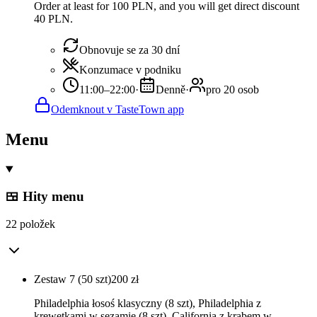
Order at least for 100 PLN, and you will get direct discount
40 PLN.
Obnovuje se za 30 dní
Konzumace v podniku
11:00–22:00
·
Denně
·
pro 20 osob
Odemknout v TasteTown app
Menu
🍱 Hity menu
22 položek
Zestaw 7 (50 szt)
200
zł
Philadelphia łosoś klasyczny (8 szt), Philadelphia z
krewetkami w sezamie (8 szt), California z krabem w