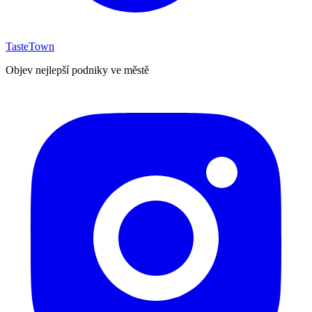
TasteTown
Objev nejlepší podniky ve městě