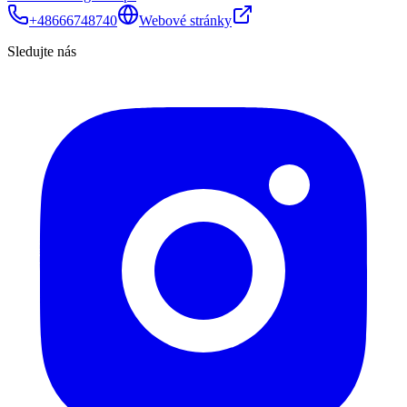
+48666748740
Webové stránky
Sledujte nás