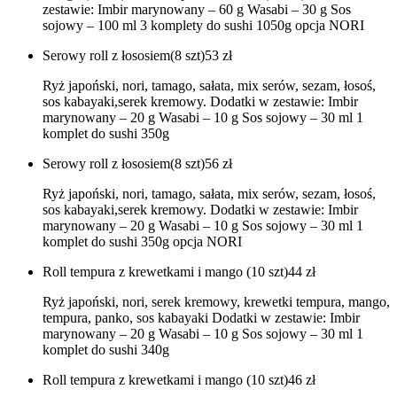
zestawie: Imbir marynowany – 60 g Wasabi – 30 g Sos
sojowy – 100 ml 3 komplety do sushi 1050g opcja NORI
Serowy roll z łososiem(8 szt)
53
zł
Ryż japoński, nori, tamago, sałata, mix serów, sezam, łosoś,
sos kabayaki,serek kremowy. Dodatki w zestawie: Imbir
marynowany – 20 g Wasabi – 10 g Sos sojowy – 30 ml 1
komplet do sushi 350g
Serowy roll z łososiem(8 szt)
56
zł
Ryż japoński, nori, tamago, sałata, mix serów, sezam, łosoś,
sos kabayaki,serek kremowy. Dodatki w zestawie: Imbir
marynowany – 20 g Wasabi – 10 g Sos sojowy – 30 ml 1
komplet do sushi 350g opcja NORI
Roll tempura z krewetkami i mango (10 szt)
44
zł
Ryż japoński, nori, serek kremowy, krewetki tempura, mango,
tempura, panko, sos kabayaki Dodatki w zestawie: Imbir
marynowany – 20 g Wasabi – 10 g Sos sojowy – 30 ml 1
komplet do sushi 340g
Roll tempura z krewetkami i mango (10 szt)
46
zł