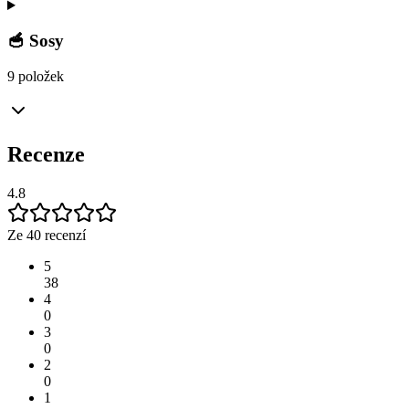
🥣 Sosy
9 položek
Recenze
4.8
Ze 40 recenzí
5
38
4
0
3
0
2
0
1