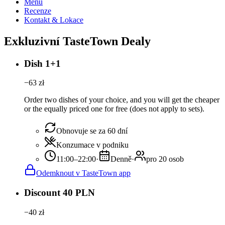
Menu
Recenze
Kontakt & Lokace
Exkluzivní TasteTown Dealy
Dish 1+1
−
63
zł
Order two dishes of your choice, and you will get the cheaper
or the equally priced one for free (does not apply to sets).
Obnovuje se za 60 dní
Konzumace v podniku
11:00–22:00
·
Denně
·
pro 20 osob
Odemknout v TasteTown app
Discount 40 PLN
−
40
zł