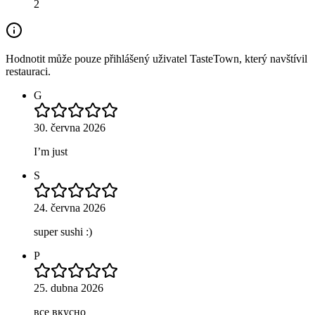
2
Hodnotit může pouze přihlášený uživatel TasteTown, který navštívil
restauraci.
G
30. června 2026
I’m just
S
24. června 2026
super sushi :)
P
25. dubna 2026
все вкусно