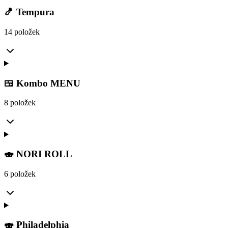
🍤 Tempura
14 položek
🍱 Kombo MENU
8 položek
🍣 NORI ROLL
6 položek
🍣 Philadelphia