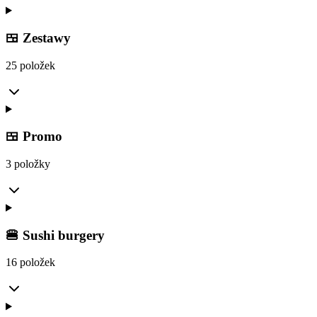
🍱 Zestawy
25 položek
🍱 Promo
3 položky
🍔 Sushi burgery
16 položek