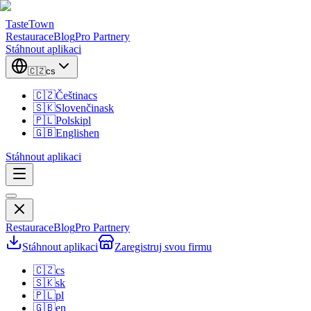
TasteTown
Restaurace
Blog
Pro Partnery
Stáhnout aplikaci
🇨🇿
cs
🇨🇿
Čeština
cs
🇸🇰
Slovenčina
sk
🇵🇱
Polski
pl
🇬🇧
English
en
Stáhnout aplikaci
Restaurace
Blog
Pro Partnery
Stáhnout aplikaci
Zaregistruj svou firmu
🇨🇿
cs
🇸🇰
sk
🇵🇱
pl
🇬🇧
en