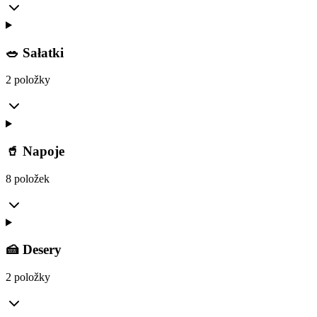
🥗 Sałatki
2 položky
🥤 Napoje
8 položek
🍰 Desery
2 položky