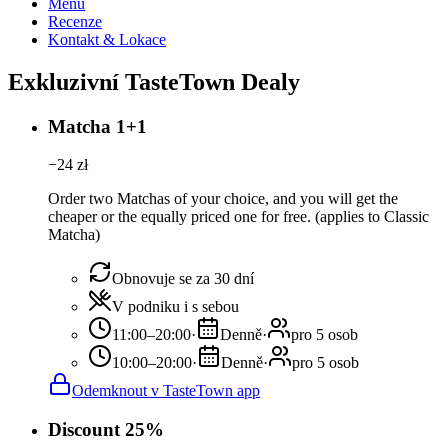
Menu
Recenze
Kontakt & Lokace
Exkluzivní TasteTown Dealy
Matcha 1+1
−
24
zł
Order two Matchas of your choice, and you will get the
cheaper or the equally priced one for free. (applies to Classic
Matcha)
Obnovuje se za 30 dní
V podniku i s sebou
11:00–20:00
·
Denně
·
pro 5 osob
10:00–20:00
·
Denně
·
pro 5 osob
Odemknout v TasteTown app
Discount 25%