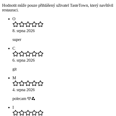
Hodnotit může pouze přihlášený uživatel TasteTown, který navštívil
restauraci.
O
8. srpna 2026
super
C
6. srpna 2026
git
M
4. srpna 2026
polecam 🩵🫐
I