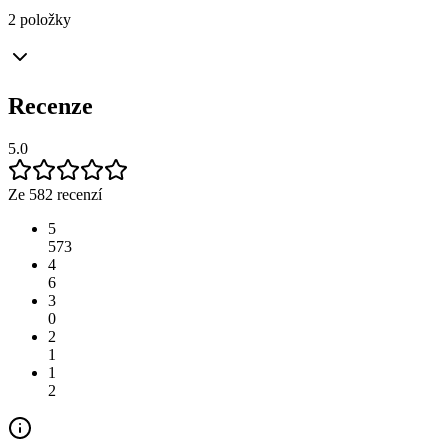
2 položky
Recenze
5.0
Ze 582 recenzí
5
573
4
6
3
0
2
1
1
2