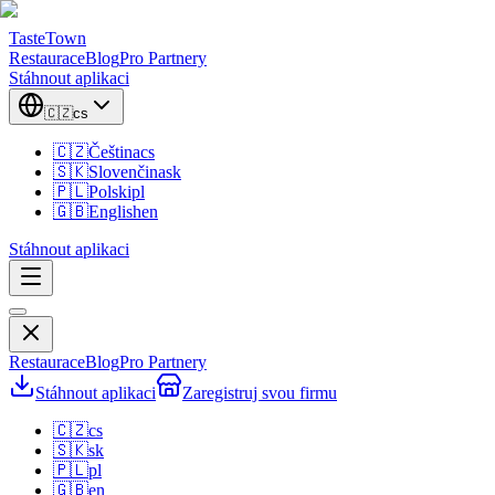
TasteTown
Restaurace
Blog
Pro Partnery
Stáhnout aplikaci
🇨🇿
cs
🇨🇿
Čeština
cs
🇸🇰
Slovenčina
sk
🇵🇱
Polski
pl
🇬🇧
English
en
Stáhnout aplikaci
Restaurace
Blog
Pro Partnery
Stáhnout aplikaci
Zaregistruj svou firmu
🇨🇿
cs
🇸🇰
sk
🇵🇱
pl
🇬🇧
en