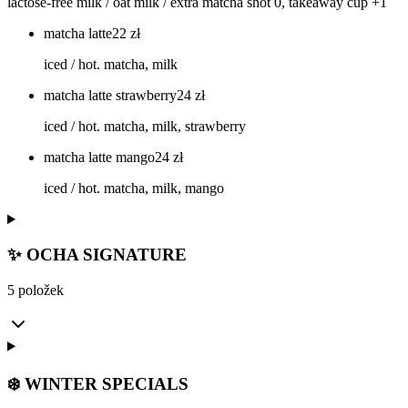
lactose-free milk / oat milk / extra matcha shot 0, takeaway cup +1
matcha latte
22
zł
iced / hot. matcha, milk
matcha latte strawberry
24
zł
iced / hot. matcha, milk, strawberry
matcha latte mango
24
zł
iced / hot. matcha, milk, mango
✨ OCHA SIGNATURE
5 položek
❄️ WINTER SPECIALS