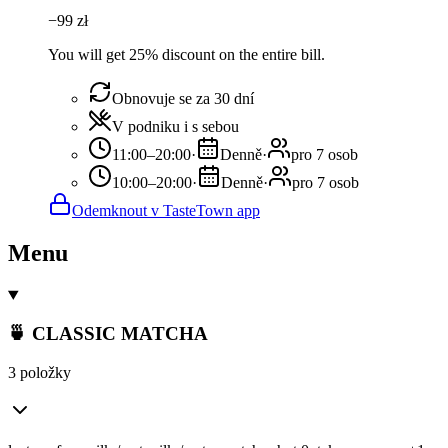
−
99
zł
You will get 25% discount on the entire bill.
Obnovuje se za 30 dní
V podniku i s sebou
11:00–20:00
·
Denně
·
pro 7 osob
10:00–20:00
·
Denně
·
pro 7 osob
Odemknout v TasteTown app
Menu
🍵 CLASSIC MATCHA
3 položky