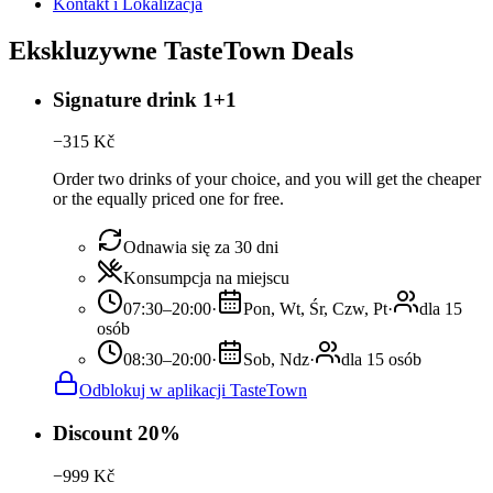
Kontakt i Lokalizacja
Ekskluzywne TasteTown Deals
Signature drink 1+1
−
315
Kč
Order two drinks of your choice, and you will get the cheaper
or the equally priced one for free.
Odnawia się za 30 dni
Konsumpcja na miejscu
07:30–20:00
·
Pon, Wt, Śr, Czw, Pt
·
dla 15
osób
08:30–20:00
·
Sob, Ndz
·
dla 15 osób
Odblokuj w aplikacji TasteTown
Discount 20%
−
999
Kč