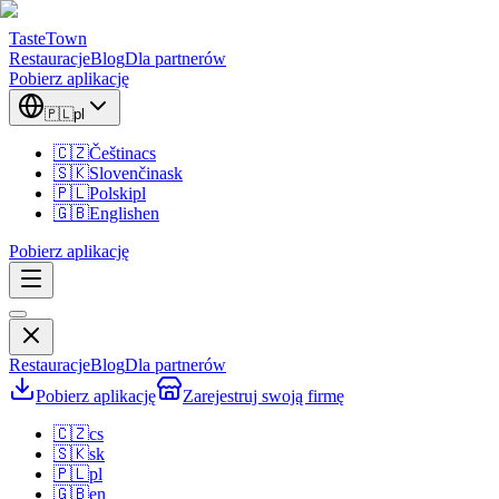
TasteTown
Restauracje
Blog
Dla partnerów
Pobierz aplikację
🇵🇱
pl
🇨🇿
Čeština
cs
🇸🇰
Slovenčina
sk
🇵🇱
Polski
pl
🇬🇧
English
en
Pobierz aplikację
Restauracje
Blog
Dla partnerów
Pobierz aplikację
Zarejestruj swoją firmę
🇨🇿
cs
🇸🇰
sk
🇵🇱
pl
🇬🇧
en