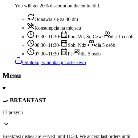
You will get 20% discount on the entire bill.
Odnawia się za 30 dni
Konsumpcja na miejscu
07:30–11:30
·
Pon, Wt, Śr, Czw
·
dla 15 osób
08:30–11:30
·
Sob, Ndz
·
dla 5 osób
07:30–11:30
·
Pt
·
dla 5 osób
Odblokuj w aplikacji TasteTown
Menu
🍳 BREAKFAST
17 pozycji
Breakfast dishes are served until 11:30. We accept last orders until