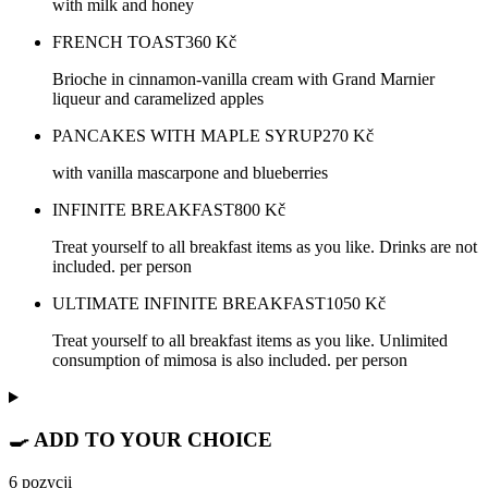
with milk and honey
FRENCH TOAST
360
Kč
Brioche in cinnamon-vanilla cream with Grand Marnier
liqueur and caramelized apples
PANCAKES WITH MAPLE SYRUP
270
Kč
with vanilla mascarpone and blueberries
INFINITE BREAKFAST
800
Kč
Treat yourself to all breakfast items as you like. Drinks are not
included. per person
ULTIMATE INFINITE BREAKFAST
1050
Kč
Treat yourself to all breakfast items as you like. Unlimited
consumption of mimosa is also included. per person
🍳 ADD TO YOUR CHOICE
6 pozycji