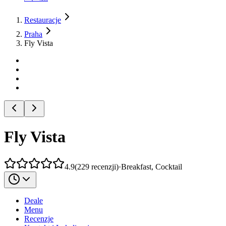
Restauracje
Praha
Fly Vista
Fly Vista
4.9
(
229
recenzji
)
·
Breakfast, Cocktail
Deale
Menu
Recenzje