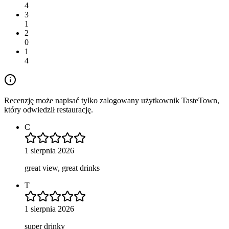
4
3
1
2
0
1
4
Recenzję może napisać tylko zalogowany użytkownik TasteTown,
który odwiedził restaurację.
C
1 sierpnia 2026
great view, great drinks
T
1 sierpnia 2026
super drinky