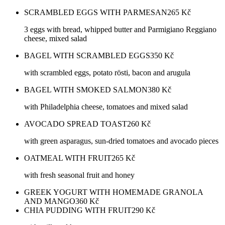
SCRAMBLED EGGS WITH PARMESAN
265
Kč
3 eggs with bread, whipped butter and Parmigiano Reggiano
cheese, mixed salad
BAGEL WITH SCRAMBLED EGGS
350
Kč
with scrambled eggs, potato rösti, bacon and arugula
BAGEL WITH SMOKED SALMON
380
Kč
with Philadelphia cheese, tomatoes and mixed salad
AVOCADO SPREAD TOAST
260
Kč
with green asparagus, sun-dried tomatoes and avocado pieces
OATMEAL WITH FRUIT
265
Kč
with fresh seasonal fruit and honey
GREEK YOGURT WITH HOMEMADE GRANOLA
AND MANGO
360
Kč
CHIA PUDDING WITH FRUIT
290
Kč