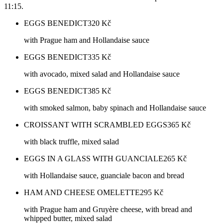
11:15.
EGGS BENEDICT
320
Kč
with Prague ham and Hollandaise sauce
EGGS BENEDICT
335
Kč
with avocado, mixed salad and Hollandaise sauce
EGGS BENEDICT
385
Kč
with smoked salmon, baby spinach and Hollandaise sauce
CROISSANT WITH SCRAMBLED EGGS
365
Kč
with black truffle, mixed salad
EGGS IN A GLASS WITH GUANCIALE
265
Kč
with Hollandaise sauce, guanciale bacon and bread
HAM AND CHEESE OMELETTE
295
Kč
with Prague ham and Gruyère cheese, with bread and
whipped butter, mixed salad