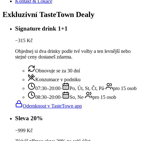
Kontakt & Lokace
Exkluzivní TasteTown Dealy
Signature drink 1+1
−
315
Kč
Objednej si dva drinky podle tvé volby a ten levnější nebo
stejné ceny dostaneš zdarma.
Obnovuje se za 30 dní
Konzumace v podniku
07:30–20:00
·
Po, Út, St, Čt, Pá
·
pro 15 osob
08:30–20:00
·
So, Ne
·
pro 15 osob
Odemknout v TasteTown app
Sleva 20%
−
999
Kč