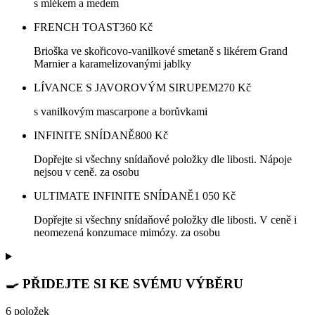
s mlékem a medem
FRENCH TOAST
360
Kč
Brioška ve skořicovo-vanilkové smetaně s likérem Grand
Marnier a karamelizovanými jablky
LÍVANCE S JAVOROVÝM SIRUPEM
270
Kč
s vanilkovým mascarpone a borůvkami
INFINITE SNÍDANĚ
800
Kč
Dopřejte si všechny snídaňové položky dle libosti. Nápoje
nejsou v ceně. za osobu
ULTIMATE INFINITE SNÍDANĚ
1 050
Kč
Dopřejte si všechny snídaňové položky dle libosti. V ceně i
neomezená konzumace mimózy. za osobu
🍳 PŘIDEJTE SI KE SVÉMU VÝBĚRU
6 položek