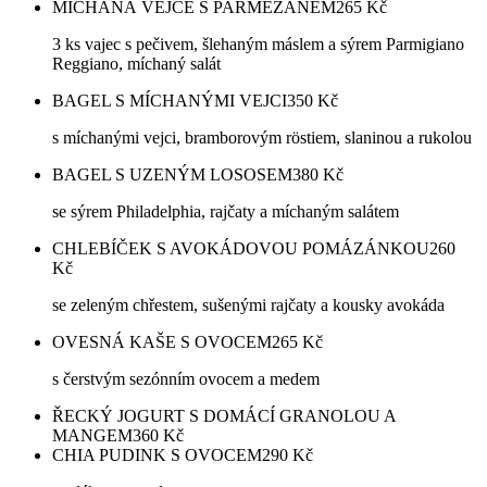
MÍCHANÁ VEJCE S PARMEZÁNEM
265
Kč
3 ks vajec s pečivem, šlehaným máslem a sýrem Parmigiano
Reggiano, míchaný salát
BAGEL S MÍCHANÝMI VEJCI
350
Kč
s míchanými vejci, bramborovým röstiem, slaninou a rukolou
BAGEL S UZENÝM LOSOSEM
380
Kč
se sýrem Philadelphia, rajčaty a míchaným salátem
CHLEBÍČEK S AVOKÁDOVOU POMÁZÁNKOU
260
Kč
se zeleným chřestem, sušenými rajčaty a kousky avokáda
OVESNÁ KAŠE S OVOCEM
265
Kč
s čerstvým sezónním ovocem a medem
ŘECKÝ JOGURT S DOMÁCÍ GRANOLOU A
MANGEM
360
Kč
CHIA PUDINK S OVOCEM
290
Kč