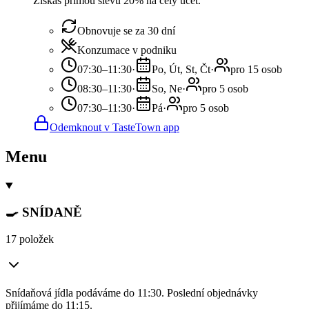
Získáš přímou slevu 20% na celý účet.
Obnovuje se za 30 dní
Konzumace v podniku
07:30–11:30
·
Po, Út, St, Čt
·
pro 15 osob
08:30–11:30
·
So, Ne
·
pro 5 osob
07:30–11:30
·
Pá
·
pro 5 osob
Odemknout v TasteTown app
Menu
🍳 SNÍDANĚ
17 položek
Snídaňová jídla podáváme do 11:30. Poslední objednávky
přijímáme do 11:15.