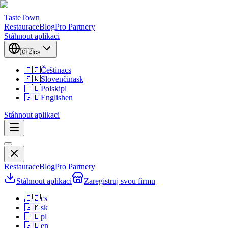
TasteTown
Restaurace
Blog
Pro Partnery
Stáhnout aplikaci
🇨🇿
cs
🇨🇿
Čeština
cs
🇸🇰
Slovenčina
sk
🇵🇱
Polski
pl
🇬🇧
English
en
Stáhnout aplikaci
Restaurace
Blog
Pro Partnery
Stáhnout aplikaci
Zaregistruj svou firmu
🇨🇿
cs
🇸🇰
sk
🇵🇱
pl
🇬🇧
en