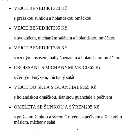
VEJCE BENEDIKT
320
Kč
s pražskou šunkou a holandskou omáčkou
VEJCE BENEDIKT
335
Kč
s avokádem, míchaným salátem a holandskou omáčkou
VEJCE BENEDIKT
385
Kč
s uzeným lososem, baby špenátem a holandskou omáčkou
CROISSANT S MÍCHANÝMI VEJCI
365
Kč
s černým lanýžem, míchaný salát
VEJCE DO SKLA S GUANCIALE
265
Kč
s holandskou omáčkou, slaninou guanciale a pečivem
OMELETA SE ŠUNKOU A SÝREM
295
Kč
s pražskou šunkou a sýrem Gruyère, s pečivem a šlehaným
máslem, míchaný salát