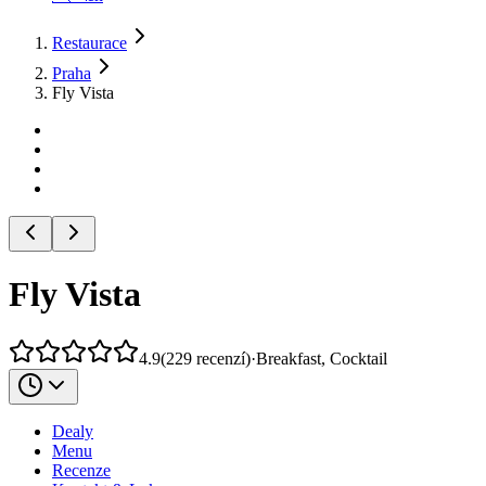
Restaurace
Praha
Fly Vista
Fly Vista
4.9
(
229
recenzí
)
·
Breakfast, Cocktail
Dealy
Menu
Recenze