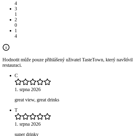
4
3
1
2
0
1
4
Hodnotit může pouze přihlášený uživatel TasteTown, který navštívil
restauraci.
C
1. srpna 2026
great view, great drinks
T
1. srpna 2026
super drinky