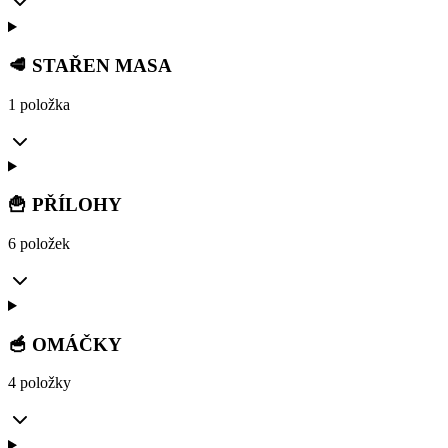
🥩 STAŘEN MASA
1 položka
🍟 PŘÍLOHY
6 položek
🥣 OMÁČKY
4 položky