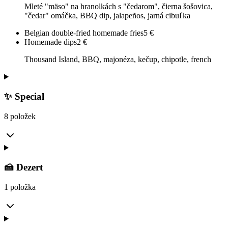
Mleté "mäso" na hranolkách s "čedarom", čierna šošovica,
"čedar" omáčka, BBQ dip, jalapeños, jarná cibuľka
Belgian double-fried homemade fries
5
€
Homemade dips
2
€
Thousand Island, BBQ, majonéza, kečup, chipotle, french
✨ Special
8 položek
🍰 Dezert
1 položka