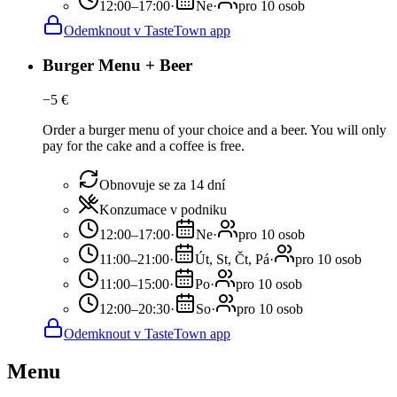
12:00–17:00
·
Ne
·
pro 10 osob
Odemknout v TasteTown app
Burger Menu + Beer
−
5
€
Order a burger menu of your choice and a beer. You will only
pay for the cake and a coffee is free.
Obnovuje se za 14 dní
Konzumace v podniku
12:00–17:00
·
Ne
·
pro 10 osob
11:00–21:00
·
Út, St, Čt, Pá
·
pro 10 osob
11:00–15:00
·
Po
·
pro 10 osob
12:00–20:30
·
So
·
pro 10 osob
Odemknout v TasteTown app
Menu