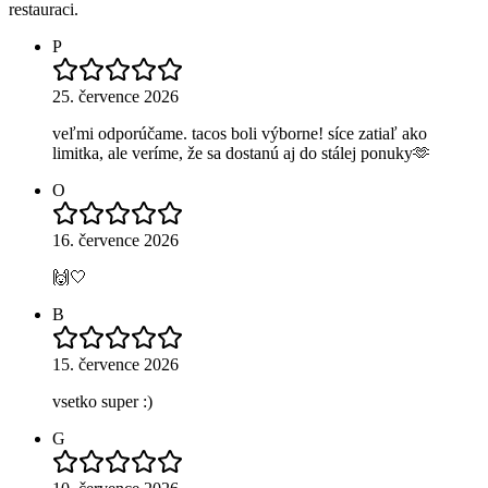
restauraci.
P
25. července 2026
veľmi odporúčame. tacos boli výborne! síce zatiaľ ako
limitka, ale veríme, že sa dostanú aj do stálej ponuky🫶
O
16. července 2026
🙌🤍
B
15. července 2026
vsetko super :)
G