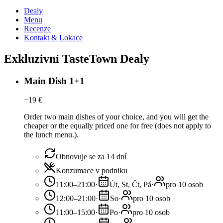
Dealy
Menu
Recenze
Kontakt & Lokace
Exkluzivní TasteTown Dealy
Main Dish 1+1
−
19
€
Order two main dishes of your choice, and you will get the
cheaper or the equally priced one for free (does not apply to
the lunch menu.).
Obnovuje se za 14 dní
Konzumace v podniku
11:00–21:00
·
Út, St, Čt, Pá
·
pro 10 osob
12:00–21:00
·
So
·
pro 10 osob
11:00–15:00
·
Po
·
pro 10 osob