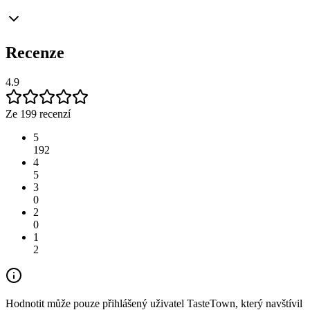
Recenze
4.9
Ze 199 recenzí
5
192
4
5
3
0
2
0
1
2
Hodnotit může pouze přihlášený uživatel TasteTown, který navštívil