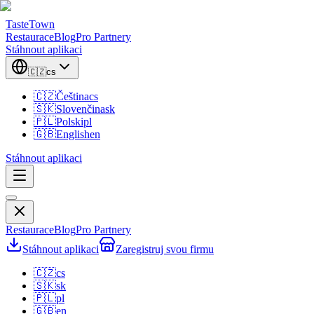
TasteTown
Restaurace
Blog
Pro Partnery
Stáhnout aplikaci
🇨🇿
cs
🇨🇿
Čeština
cs
🇸🇰
Slovenčina
sk
🇵🇱
Polski
pl
🇬🇧
English
en
Stáhnout aplikaci
Restaurace
Blog
Pro Partnery
Stáhnout aplikaci
Zaregistruj svou firmu
🇨🇿
cs
🇸🇰
sk
🇵🇱
pl
🇬🇧
en