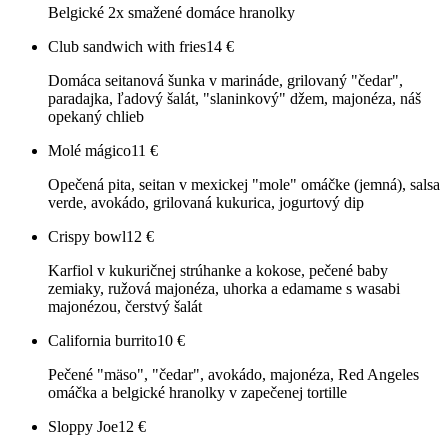
Belgické 2x smažené domáce hranolky
Club sandwich with fries
14
€
Domáca seitanová šunka v marináde, grilovaný "čedar",
paradajka, ľadový šalát, "slaninkový" džem, majonéza, náš
opekaný chlieb
Molé mágico
11
€
Opečená pita, seitan v mexickej "mole" omáčke (jemná), salsa
verde, avokádo, grilovaná kukurica, jogurtový dip
Crispy bowl
12
€
Karfiol v kukuričnej strúhanke a kokose, pečené baby
zemiaky, ružová majonéza, uhorka a edamame s wasabi
majonézou, čerstvý šalát
California burrito
10
€
Pečené "mäso", "čedar", avokádo, majonéza, Red Angeles
omáčka a belgické hranolky v zapečenej tortille
Sloppy Joe
12
€