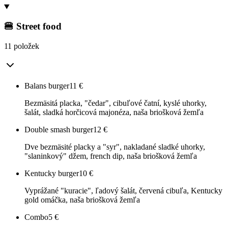
🍔 Street food
11 položek
Balans burger
11
€
Bezmäsitá placka, "čedar", cibuľové čatní, kyslé uhorky,
šalát, sladká horčicová majonéza, naša briošková žemľa
Double smash burger
12
€
Dve bezmäsité placky a "syr", nakladané sladké uhorky,
"slaninkový" džem, french dip, naša briošková žemľa
Kentucky burger
10
€
Vyprážané "kuracie", ľadový šalát, červená cibuľa, Kentucky
gold omáčka, naša briošková žemľa
Combo
5
€